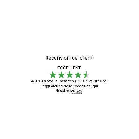
Recensioni dei clienti
ECCELLENTI
4.3 su 5 stelle
Basato su 70915 valutazioni.
Leggi alcune delle recensioni qui.
Acquirente verificato
recensioni
dei
Poster davvero bellissimi e di alta qualità!
clienti
Con queste fotografie il nostro spazio è
diventato ancora più bello! Vi ringrazio e
con piacere ho fatto un altro ordine!