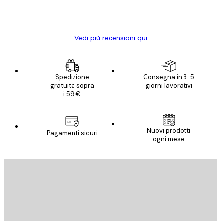
15 mag
Elena A
Vedi più recensioni qui
Spedizione
Consegna in 3-5
gratuita sopra
giorni lavorativi
i 59 €
Nuovi prodotti
Pagamenti sicuri
ogni mese
E-mail