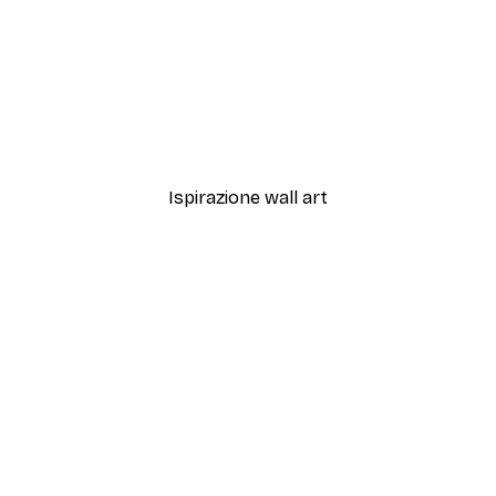
-40%*
ata Spaziale Poster
Sfumature di Eucalipto N.
Da 7,77 €
12,95 €
Ispirazione wall art