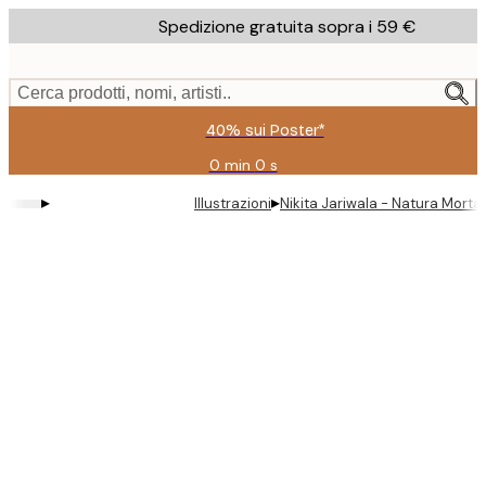
Skip
Spedizione gratuita sopra i 59 €
to
main
content.
Cerca prodotti, nomi, artisti..
40% sui Poster*
0 min
0 s
Valido
fino
▸
▸
Illustrazioni
Nikita Jariwala - Natura Morta
a:
2026-
08-
09