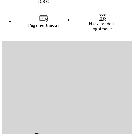
i 59 €
Nuovi prodotti
Pagamenti sicuri
ogni mese
E-mail
INVIA
Store
Poster Store
Servizio clienti