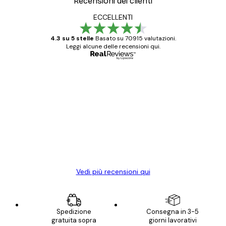
Recensioni dei clienti
ECCELLENTI
4.3 su 5 stelle
Basato su 70915 valutazioni.
Leggi alcune delle recensioni qui.
Acquirente verificato
recensioni
dei
Poster davvero bellissimi e di alta qualità!
clienti
Con queste fotografie il nostro spazio è
diventato ancora più bello! Vi ringrazio e
con piacere ho fatto un altro ordine!
15 mag
Elena A
Vedi più recensioni qui
Spedizione
Consegna in 3-5
gratuita sopra
giorni lavorativi