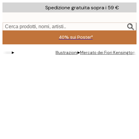
Skip
Spedizione gratuita sopra i 59 €
to
main
content.
Cerca prodotti, nomi, artisti..
40% sui Poster*
▸
▸
Illustrazioni
Mercato dei Fiori Kensington P