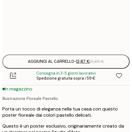
12
30x40 cm
2
19
50x70 cm
3
Frame
options
AGGIUNGI AL CARRELLO
-
12,87 €
21,45 €
Consegna in 3-5 giorni lavorativi
Spedizione gratuita sopra i 59 €
In magazzino
Illustrazione Floreale Pastello
Porta un tocco di eleganza nella tua casa con questo
poster floreale dai colori pastello delicati.
Questo è un poster esclusivo, originariamente creato da