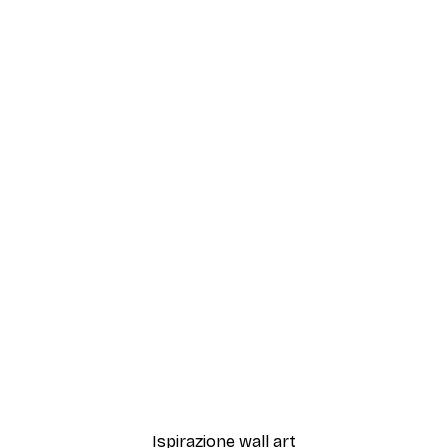
-40%*
 Poster
Magical Train Poster
Da 12,87 €
21,45 €
Ispirazione wall art