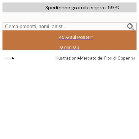
Skip
Spedizione gratuita sopra i 59 €
to
main
content.
Cerca prodotti, nomi, artisti..
40% sui Poster*
0 min
0 s
Valido
fino
▸
▸
Illustrazioni
Mercato dei Fiori di Copenhag
a:
2026-
08-
09