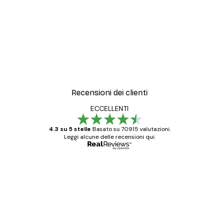
Recensioni dei clienti
ECCELLENTI
4.3 su 5 stelle
Basato su 70915 valutazioni.
Leggi alcune delle recensioni qui.
Acquirente verificato
recensioni
dei
Poster davvero bellissimi e di alta qualità!
clienti
Con queste fotografie il nostro spazio è
diventato ancora più bello! Vi ringrazio e
con piacere ho fatto un altro ordine!