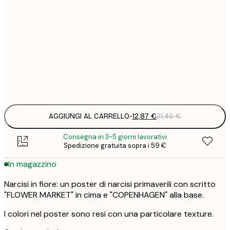
12
30x40 cm
2
19
50x70 cm
3
Frame
options
AGGIUNGI AL CARRELLO
-
12,87 €
21,45 €
Consegna in 3-5 giorni lavorativi
Spedizione gratuita sopra i 59 €
In magazzino
Narcisi in fiore: un poster di narcisi primaverili con scritto
"FLOWER MARKET" in cima e "COPENHAGEN" alla base.
I colori nel poster sono resi con una particolare texture.