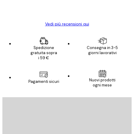
15 mag
Elena A
Vedi più recensioni qui
Spedizione
Consegna in 3-5
gratuita sopra
giorni lavorativi
i 59 €
Nuovi prodotti
Pagamenti sicuri
ogni mese
E-mail