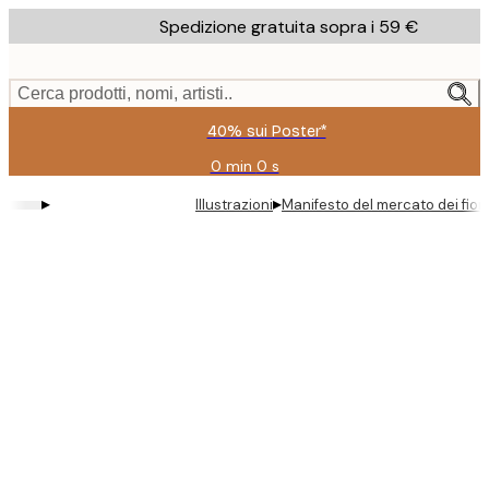
Skip
Spedizione gratuita sopra i 59 €
to
main
content.
Cerca prodotti, nomi, artisti..
40% sui Poster*
0 min
0 s
Valido
fino
▸
▸
Illustrazioni
Manifesto del mercato dei fiori
a:
2026-
08-
09