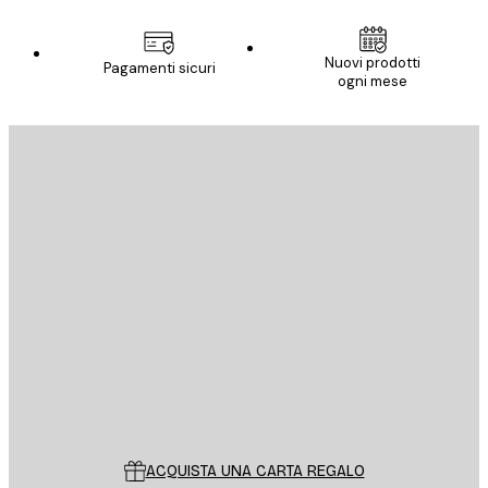
Nuovi prodotti
Pagamenti sicuri
ogni mese
E-mail
INVIA
Store
Poster Store
Servizio clienti
ACQUISTA UNA CARTA REGALO