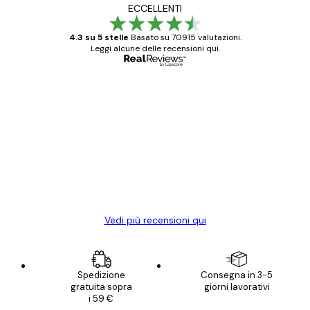
ECCELLENTI
4.3 su 5 stelle
Basato su 70915 valutazioni.
Leggi alcune delle recensioni qui.
Acquirente verificato
recensioni
dei
Poster davvero bellissimi e di alta qualità!
clienti
Con queste fotografie il nostro spazio è
diventato ancora più bello! Vi ringrazio e
con piacere ho fatto un altro ordine!
15 mag
Elena A
Vedi più recensioni qui
Spedizione
Consegna in 3-5
gratuita sopra
giorni lavorativi
i 59 €