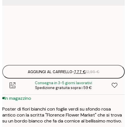
7
21x30 cm
1
12
30x40 cm
2
Frame
options
AGGIUNGI AL CARRELLO
-
7,77 €
12,95 €
Consegna in 3-5 giorni lavorativi
Spedizione gratuita sopra i 59 €
In magazzino
Poster di fiori bianchi con foglie verdi su sfondo rosa
antico con la scritta "Florence Flower Market" che si trova
su un bordo bianco che fa da cornice al bellissimo motivo.