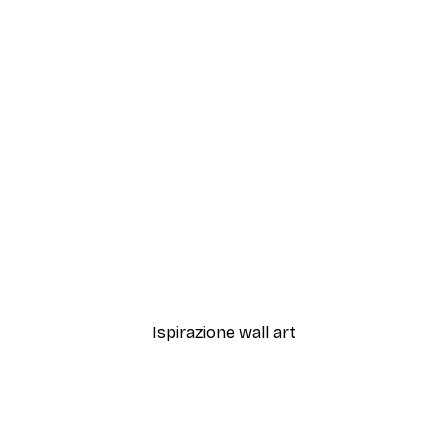
-30%*
i Selvatici al Sole Poster
Smiling Sun Poster
Da 9,07 €
12,95 €
Ispirazione wall art