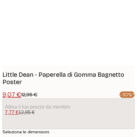
Product
images
Little Dean - Paperella di Gomma Bagnetto
Poster
9,07 €
12,95 €
-30%*
Attiva il tuo prezzo da membro
7,77 €
12,95 €
Seleziona le dimensioni