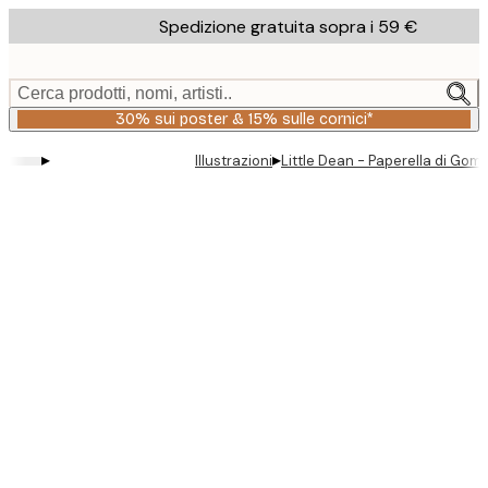
Skip
Spedizione gratuita sopra i 59 €
to
main
content.
Cerca prodotti, nomi, artisti..
30% sui poster & 15% sulle cornici*
▸
▸
Illustrazioni
Little Dean - Paperella di Go