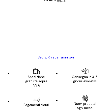
Acquirente verificato
recensioni
dei
Poster davvero bellissimi e di alta qualità!
clienti
Con queste fotografie il nostro spazio è
diventato ancora più bello! Vi ringrazio e
con piacere ho fatto un altro ordine!
15 mag
Elena A
Vedi più recensioni qui
Spedizione
Consegna in 3-5
gratuita sopra
giorni lavorativi
i 59 €
Nuovi prodotti
Pagamenti sicuri
ogni mese