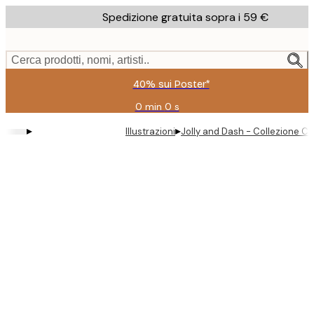
Skip
Spedizione gratuita sopra i 59 €
to
main
content.
Cerca prodotti, nomi, artisti..
40% sui Poster*
0 min
0 s
Valido
fino
▸
▸
Illustrazioni
Jolly and Dash - Collezione Co
a:
2026-
08-
09