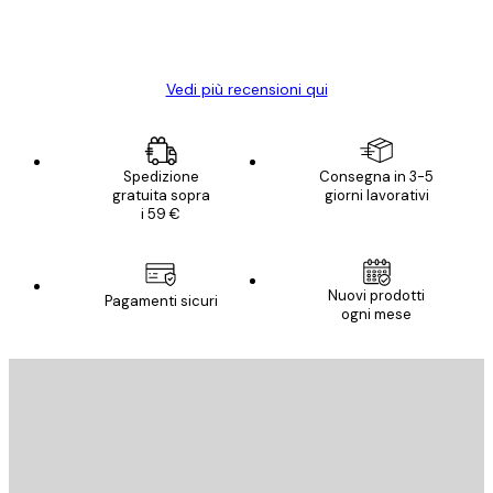
15 mag
Elena A
Vedi più recensioni qui
Spedizione
Consegna in 3-5
gratuita sopra
giorni lavorativi
i 59 €
Nuovi prodotti
Pagamenti sicuri
ogni mese
E-mail