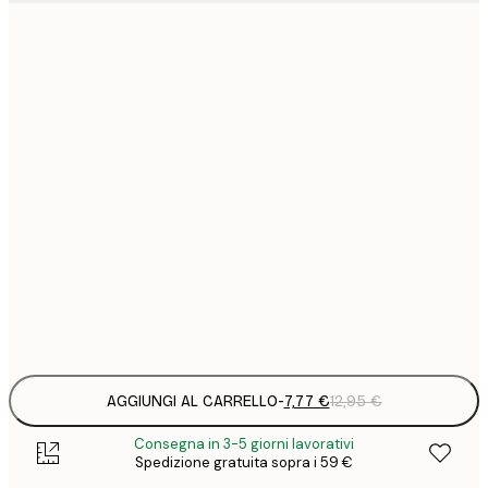
7
21x30 cm
1
12
30x40 cm
2
16
40x50 cm
2
19
50x70 cm
3
26
70x100 cm
4
Frame
options
AGGIUNGI AL CARRELLO
-
7,77 €
12,95 €
Consegna in 3-5 giorni lavorativi
Spedizione gratuita sopra i 59 €