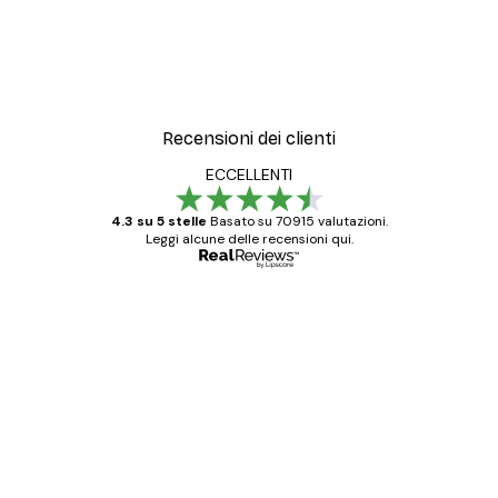
Recensioni dei clienti
ECCELLENTI
4.3 su 5 stelle
Basato su 70915 valutazioni.
Leggi alcune delle recensioni qui.
Acquirente verificato
recensioni
dei
Poster davvero bellissimi e di alta qualità!
clienti
Con queste fotografie il nostro spazio è
diventato ancora più bello! Vi ringrazio e
con piacere ho fatto un altro ordine!
15 mag
Elena A