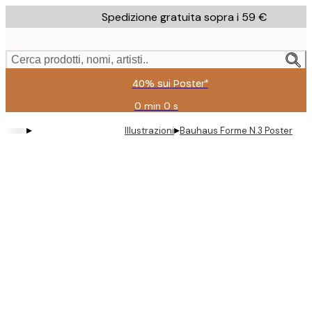
Skip
Spedizione gratuita sopra i 59 €
to
main
content.
Cerca prodotti, nomi, artisti..
40% sui Poster*
0 min
0 s
Valido
fino
▸
▸
Illustrazioni
Bauhaus Forme N.3 Poster
a:
2026-
08-
09