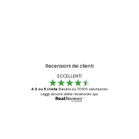
-40%*
nebbia
Da 7,77 €
12,95 €
Recensioni dei clienti
ECCELLENTI
4.3 su 5 stelle
Basato su 70915 valutazioni.
Leggi alcune delle recensioni qui.
Acquirente verificato
recensioni
dei
Poster davvero bellissimi e di alta qualità!
clienti
Con queste fotografie il nostro spazio è
diventato ancora più bello! Vi ringrazio e