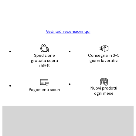
con piacere ho fatto un altro ordine!
15 mag
Elena A
Vedi più recensioni qui
Spedizione
Consegna in 3-5
gratuita sopra
giorni lavorativi
i 59 €
Nuovi prodotti
Pagamenti sicuri
ogni mese