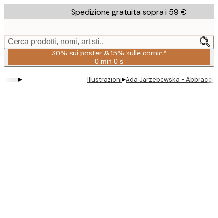
Skip
Spedizione gratuita sopra i 59 €
to
main
content.
Cerca prodotti, nomi, artisti..
30% sui poster & 15% sulle cornici*
0 min
0 s
Valido
fino
▸
▸
Illustrazioni
Ada Jarzebowska - Abbraccio 
a:
2026-
08-
06