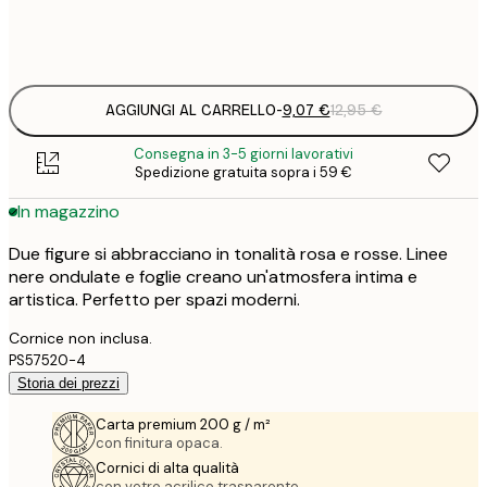
Frame
options
AGGIUNGI AL CARRELLO
-
9,07 €
12,95 €
Consegna in 3-5 giorni lavorativi
Spedizione gratuita sopra i 59 €
In magazzino
Due figure si abbracciano in tonalità rosa e rosse. Linee
nere ondulate e foglie creano un'atmosfera intima e
artistica. Perfetto per spazi moderni.
Cornice non inclusa.
PS57520-4
Storia dei prezzi
Carta premium 200 g / m²
con finitura opaca.
Cornici di alta qualità
con vetro acrilico trasparente.