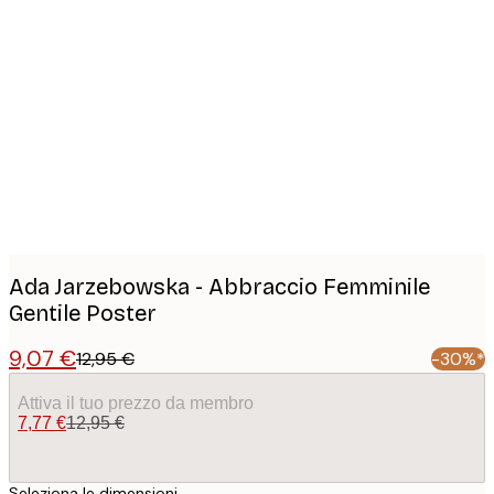
Product
images
Ada Jarzebowska - Abbraccio Femminile
Gentile Poster
9,07 €
12,95 €
-30%*
Attiva il tuo prezzo da membro
7,77 €
12,95 €
Seleziona le dimensioni