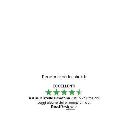
-30%*
o2 Poster
Magnolia Beige Poster
Da 9,07 €
12,95 €
Recensioni dei clienti
ECCELLENTI
4.3 su 5 stelle
Basato su 70915 valutazioni.
Leggi alcune delle recensioni qui.
Acquirente verificato
recensioni