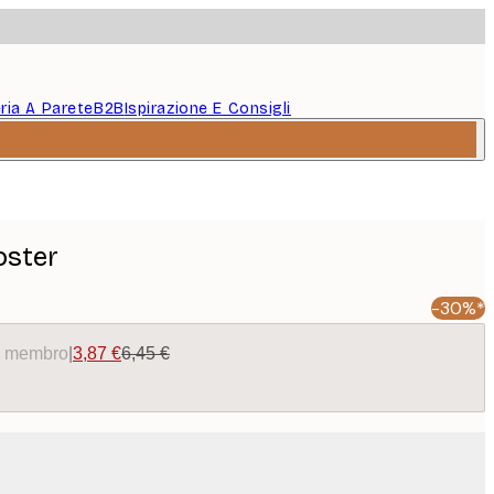
eria A Parete
B2B
Ispirazione E Consigli
oster
-30%*
da membro
|
3,87 €
6,45 €