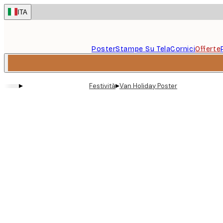
Skip
ITA
to
main
content.
Poster
Stampe Su Tela
Cornici
Offerte
▸
▸
Festività
Van Holiday Poster