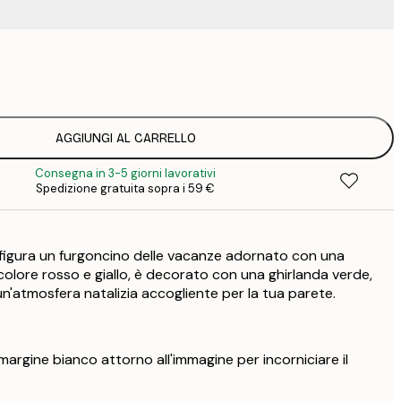
4
15
2
23
AGGIUNGI AL CARRELLO
3
Consegna in 3-5 giorni lavorativi
Spedizione gratuita sopra i 59 €
ffigura un furgoncino delle vacanze adornato con una
i colore rosso e giallo, è decorato con una ghirlanda verde,
un'atmosfera natalizia accogliente per la tua parete.
argine bianco attorno all'immagine per incorniciare il