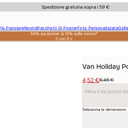
Spedizione gratuita sopra i 59 €
Più Popolare
Novità
Pacchetti Di Poster
Foto Personalizzate
Gall
30% sui poster & 15% sulle cornici*
0 min
0 s
Valido
fino
a:
2026-
08-
06
Van Holiday P
4,52 €
6,45 €
Attiva il tuo prezzo 
Seleziona le dimensioni