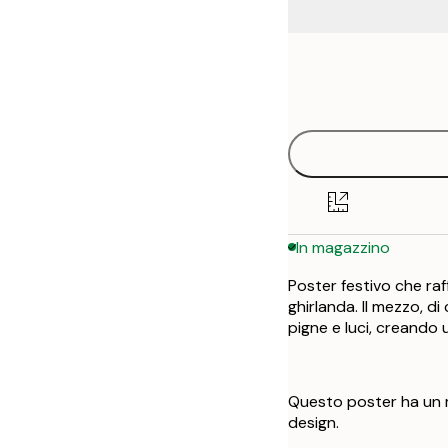
Frame
13x18 cm
options
30x40 cm
50x70 cm
In magazzino
Poster festivo che ra
ghirlanda. Il mezzo, d
pigne e luci, creando 
Questo poster ha un m
design.