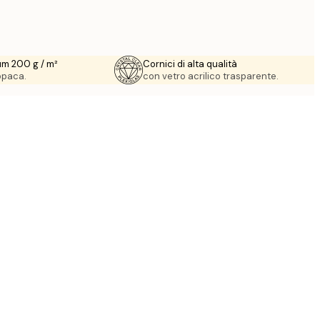
um 200 g / m²
Cornici di alta qualità
 opaca.
con vetro acrilico trasparente.