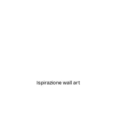
-30%*
Albero in fiore Poster
Da 9,07 €
12,95 €
Ispirazione wall art