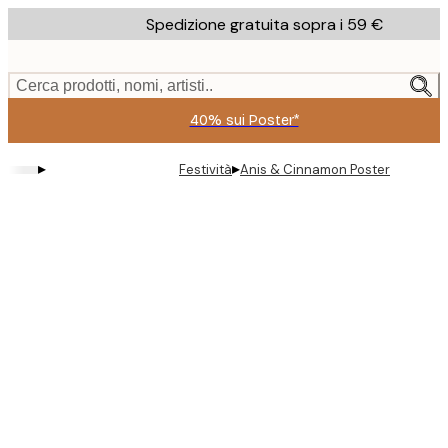
Skip
Spedizione gratuita sopra i 59 €
to
main
content.
Cerca prodotti, nomi, artisti..
40% sui Poster*
▸
▸
Festività
Anis & Cinnamon Poster