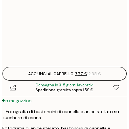
7
21x30 cm
1
12
30x40 cm
2
19
50x70 cm
3
Frame
options
AGGIUNGI AL CARRELLO
-
7,77 €
12,95 €
Consegna in 3-5 giorni lavorativi
Spedizione gratuita sopra i 59 €
In magazzino
- Fotografia di bastoncini di cannella e anice stellato su
zucchero di canna
Fotografia di anice stellato, bastoncini di cannella e