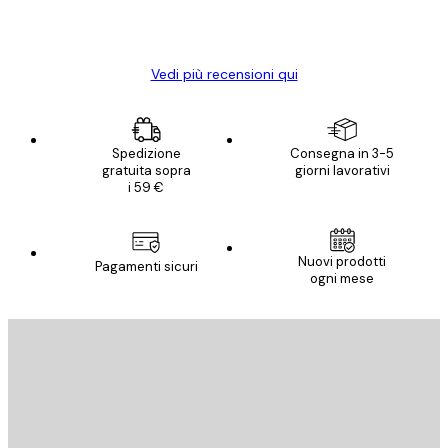
15 mag
Elena A
Vedi più recensioni qui
Spedizione
Consegna in 3-5
gratuita sopra
giorni lavorativi
i 59 €
Nuovi prodotti
Pagamenti sicuri
ogni mese
E-mail