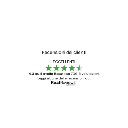
Recensioni dei clienti
ECCELLENTI
4.3 su 5 stelle
Basato su 70915 valutazioni.
Leggi alcune delle recensioni qui.
Acquirente verificato
recensioni
dei
Poster davvero bellissimi e di alta qualità!
clienti
Con queste fotografie il nostro spazio è
diventato ancora più bello! Vi ringrazio e
con piacere ho fatto un altro ordine!