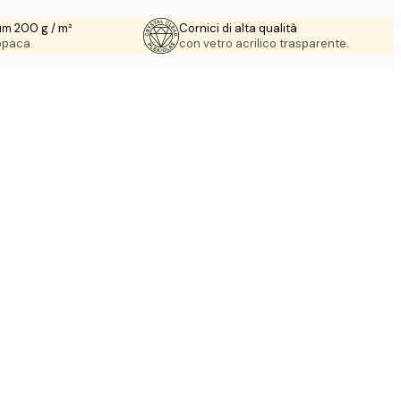
um 200 g / m²
Cornici di alta qualità
 opaca.
con vetro acrilico trasparente.