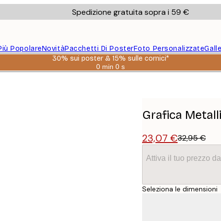
Spedizione gratuita sopra i 59 €
Più Popolare
Novità
Pacchetti Di Poster
Foto Personalizzate
Gall
30% sui poster & 15% sulle cornici*
0 min
0 s
Valido
fino
a:
2026-
08-
06
Grafica Metall
23,07 €
32,95 €
Attiva il tuo prezzo 
Seleziona le dimensioni