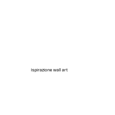
-30%*
Artful Lines No2 Poster
Da 15,02 €
21,45 €
Ispirazione wall art