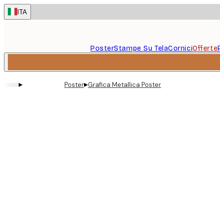
Skip
ITA
to
main
content.
Poster
Stampe Su Tela
Cornici
Offerte
▸
▸
Poster
Grafica Metallica Poster