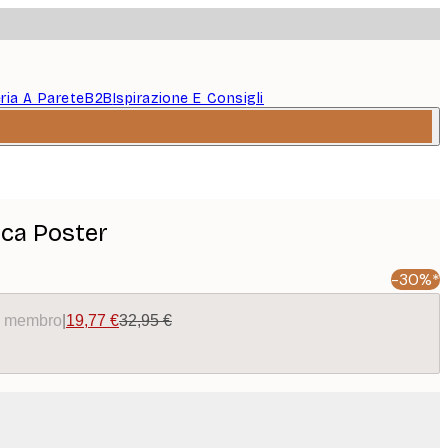
eria A Parete
B2B
Ispirazione E Consigli
ica Poster
-30%*
da membro
|
19,77 €
32,95 €