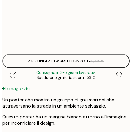
12
30x40 cm
2
19
50x70 cm
3
Frame
options
AGGIUNGI AL CARRELLO
-
12,87 €
21,45 €
Consegna in 3-5 giorni lavorativi
Spedizione gratuita sopra i 59 €
In magazzino
Un poster che mostra un gruppo di gnu marroni che
attraversano la strada in un ambiente selvaggio.
Questo poster ha un margine bianco attorno all'immagine
per incorniciare il design.