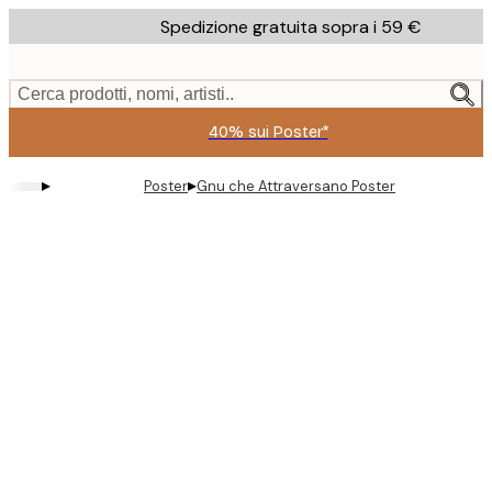
Skip
Spedizione gratuita sopra i 59 €
to
main
content.
Cerca prodotti, nomi, artisti..
40% sui Poster*
▸
▸
Poster
Gnu che Attraversano Poster