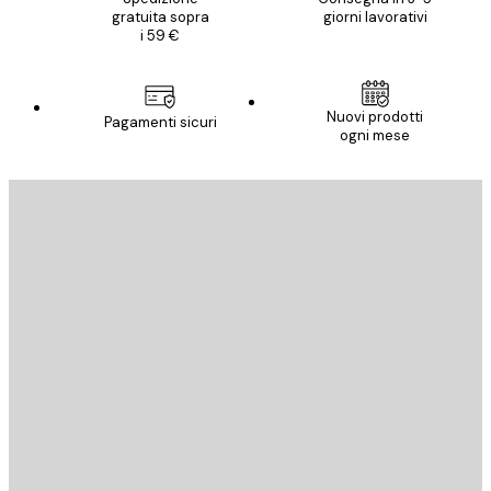
gratuita sopra
giorni lavorativi
i 59 €
Nuovi prodotti
Pagamenti sicuri
ogni mese
E-mail
INVIA
Store
Poster Store
Servizio clienti