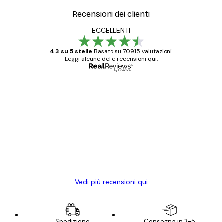
Recensioni dei clienti
ECCELLENTI
4.3 su 5 stelle
Basato su 70915 valutazioni.
Leggi alcune delle recensioni qui.
Acquirente verificato
recensioni
dei
Poster davvero bellissimi e di alta qualità!
clienti
Con queste fotografie il nostro spazio è
diventato ancora più bello! Vi ringrazio e
con piacere ho fatto un altro ordine!
15 mag
Elena A
Vedi più recensioni qui
Spedizione
Consegna in 3-5