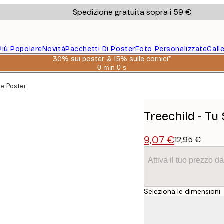
Spedizione gratuita sopra i 59 €
Più Popolare
Novità
Pacchetti Di Poster
Foto Personalizzate
Gall
30% sui poster & 15% sulle cornici*
0 min
0 s
Valido
fino
ne Poster
a:
2026-
08-
06
Treechild - Tu
9,07 €
12,95 €
Attiva il tuo prezzo 
Seleziona le dimensioni