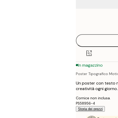
Frame
21x30 cm
options
30x40 cm
40x50 cm
50x50 cm
In magazzino
50x70 cm
Poster Tipografico Moti
70x100 cm
Un poster con testo ne
100x150 cm
creatività ogni giorno.
Cornice non inclusa.
PS58956-4
Storia dei prezzi