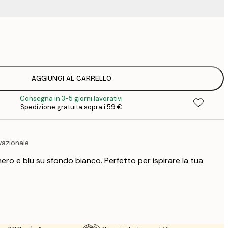
9
1
15
2
19
AGGIUNGI AL CARRELLO
2
Consegna in 3-5 giorni lavorativi
19
Spedizione gratuita sopra i 59 €
2
23
3
vazionale
30
4
ro e blu su sfondo bianco. Perfetto per ispirare la tua
75