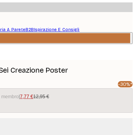
eria A Parete
B2B
Ispirazione E Consigli
 Sei Creazione Poster
-30%*
da membro
|
7,77 €
12,95 €