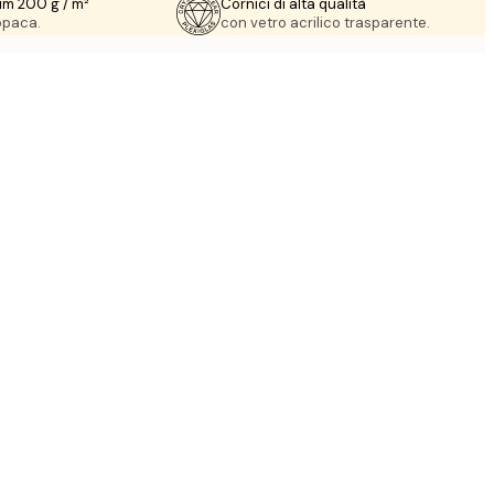
um 200 g / m²
Cornici di alta qualità
 opaca.
con vetro acrilico trasparente.