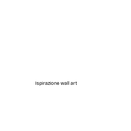
-30%*
Artful Lines No2 Poster
Da 15,02 €
21,45 €
Ispirazione wall art