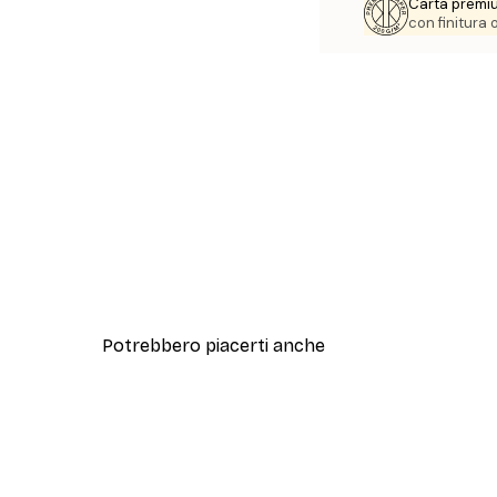
Carta premi
con finitura
Potrebbero piacerti anche