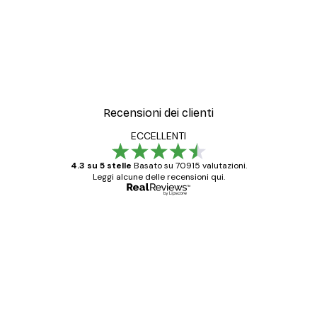
Recensioni dei clienti
ECCELLENTI
4.3 su 5 stelle
Basato su 70915 valutazioni.
Leggi alcune delle recensioni qui.
Acquirente verificato
recensioni
dei
Poster davvero bellissimi e di alta qualità!
clienti
Con queste fotografie il nostro spazio è
diventato ancora più bello! Vi ringrazio e
con piacere ho fatto un altro ordine!
15 mag