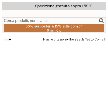
Skip
Spedizione gratuita sopra i 59 €
to
main
content.
Cerca prodotti, nomi, artisti..
30% sui poster & 15% sulle cornici*
0 min
0 s
Valido
fino
▸
▸
Frasi e citazioni
The Best Is Yet to Come Po
a:
2026-
08-
06