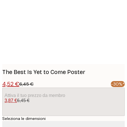
Product
images
The Best Is Yet to Come Poster
4,52 €
6,45 €
-30%*
Attiva il tuo prezzo da membro
3,87 €
6,45 €
Seleziona le dimensioni