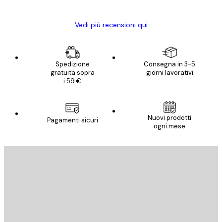
Elena A
Vedi più recensioni qui
Spedizione
Consegna in 3-5
gratuita sopra
giorni lavorativi
i 59 €
Nuovi prodotti
Pagamenti sicuri
ogni mese
E-mail
INVIA