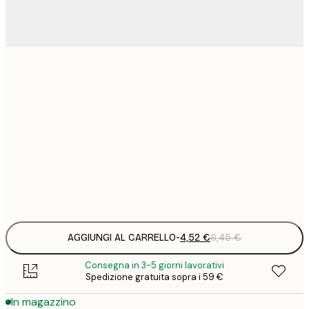
4
13x18 cm
9
21x30 cm
1
15
30x40 cm
2
Frame
options
AGGIUNGI AL CARRELLO
-
4,52 €
6,45 €
Consegna in 3-5 giorni lavorativi
Spedizione gratuita sopra i 59 €
In magazzino