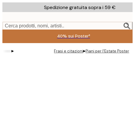
Skip
Spedizione gratuita sopra i 59 €
to
main
content.
Cerca prodotti, nomi, artisti..
40% sui Poster*
▸
▸
Frasi e citazioni
Piani per l'Estate Poster