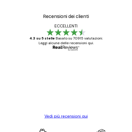
Recensioni dei clienti
ECCELLENTI
4.3 su 5 stelle
Basato su 70915 valutazioni.
Leggi alcune delle recensioni qui.
Acquirente verificato
recensioni
dei
Poster davvero bellissimi e di alta qualità!
clienti
Con queste fotografie il nostro spazio è
diventato ancora più bello! Vi ringrazio e
con piacere ho fatto un altro ordine!
15 mag
Elena A
Vedi più recensioni qui