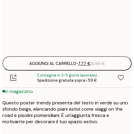
7
21x30 cm
1
12
30x40 cm
2
Frame
options
AGGIUNGI AL CARRELLO
-
7,77 €
12,95 €
Consegna in 3-5 giorni lavorativi
Spedizione gratuita sopra i 59 €
In magazzino
Questo poster trendy presenta del testo in verde su uno
sfondo beige, elencando piani estivi come viaggi on the
road e pisolini pomeridiani. È un'aggiunta fresca e
motivante per decorare il tuo spazio estivo.