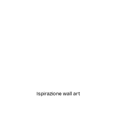
-40%*
Artful Lines No2 Poster
Da 12,87 €
21,45 €
Ispirazione wall art