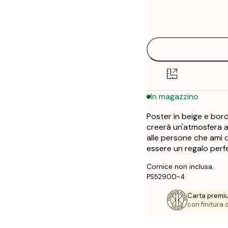
Frame
21x30 cm
options
30x40 cm
In magazzino
Poster in beige e bord
creerà un'atmosfera ac
alle persone che ami 
essere un regalo perf
Cornice non inclusa.
PS52900-4
Carta premi
con finitura