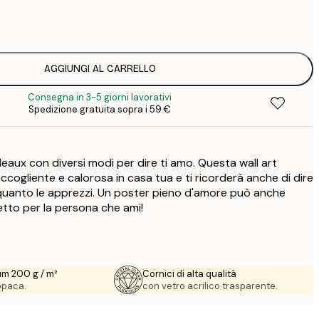
3
1
5
2
AGGIUNGI AL CARRELLO
Consegna in 3-5 giorni lavorativi
Spedizione gratuita sopra i 59 €
eaux con diversi modi per dire ti amo. Questa wall art
cogliente e calorosa in casa tua e ti ricorderà anche di dire
quanto le apprezzi. Un poster pieno d'amore può anche
etto per la persona che ami!
um 200 g / m²
Cornici di alta qualità
 opaca.
con vetro acrilico trasparente.