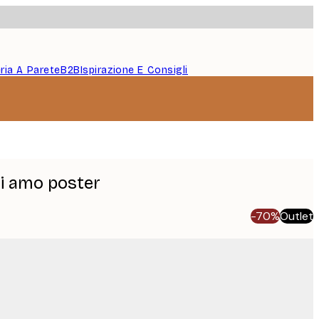
eria A Parete
B2B
Ispirazione E Consigli
ti amo poster
-70%
Outlet