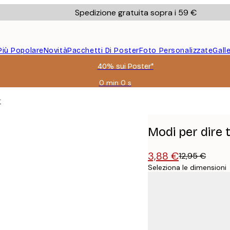
Spedizione gratuita sopra i 59 €
Più Popolare
Novità
Pacchetti Di Poster
Foto Personalizzate
Gall
40% sui Poster*
0 min
0 s
Valido
fino
r
a:
2026-
08-
Modi per dire 
09
3,88 €
12,95 €
Seleziona le dimensioni