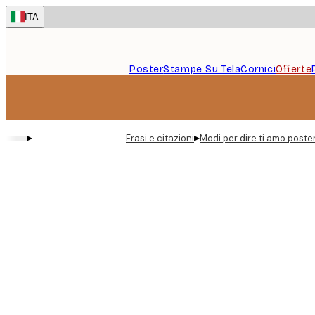
Skip
ITA
to
main
content.
Poster
Stampe Su Tela
Cornici
Offerte
▸
▸
Frasi e citazioni
Modi per dire ti amo poste