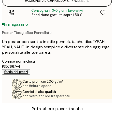
AGGIUNGI AL CARRELLO
-
7,77 €
12,95 €
Consegna in 3-5 giorni lavorativi
Spedizione gratuita sopra i 59 €
In magazzino
Poster Tipografico Pennellato
Un poster con scritta in stile pennellata che dice "YEAH
YEAH, NAH." Un design semplice e divertente che aggiunge
personalità alle tue pareti.
Cornice non inclusa.
PS57667-4
Storia dei prezzi
Carta premium 200 g / m²
con finitura opaca.
Cornici di alta qualità
con vetro acrilico trasparente.
Potrebbero piacerti anche