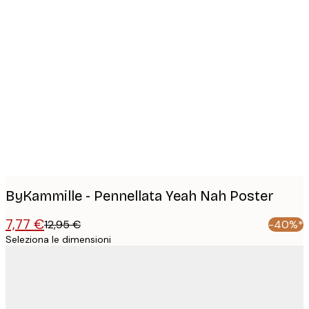
Product
images
ByKammille - Pennellata Yeah Nah Poster
7,77 €
12,95 €
-40%*
Seleziona le dimensioni