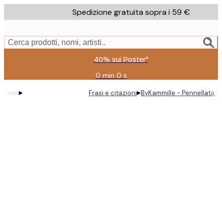
Skip
Spedizione gratuita sopra i 59 €
to
main
content.
Cerca prodotti, nomi, artisti..
40% sui Poster*
0 min
0 s
Valido
fino
▸
▸
Frasi e citazioni
ByKammille - Pennellata Y
a:
2026-
08-
09