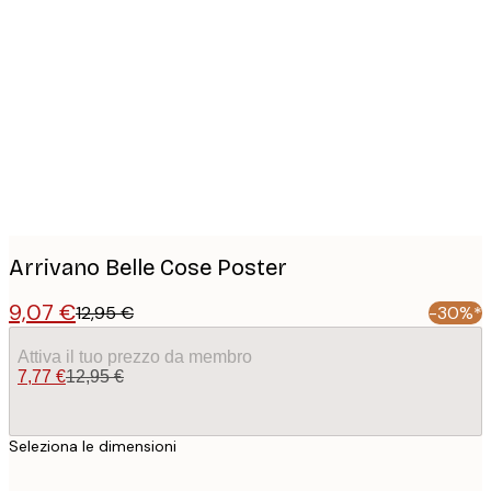
Product
images
Arrivano Belle Cose Poster
9,07 €
12,95 €
-30%*
Attiva il tuo prezzo da membro
7,77 €
12,95 €
Seleziona le dimensioni