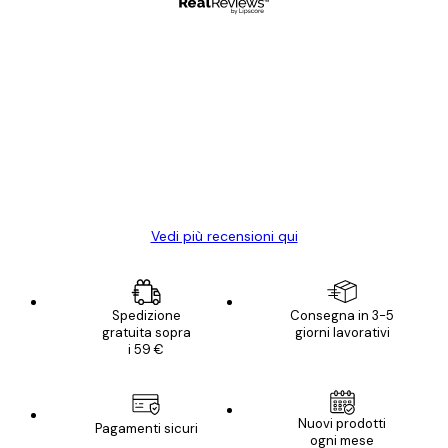
Acquirente verificato
recensioni
dei
Poster davvero bellissimi e di alta qualità!
clienti
Con queste fotografie il nostro spazio è
diventato ancora più bello! Vi ringrazio e
con piacere ho fatto un altro ordine!
15 mag
Elena A
Vedi più recensioni qui
Spedizione
Consegna in 3-5
gratuita sopra
giorni lavorativi
i 59 €
Nuovi prodotti
Pagamenti sicuri
ogni mese