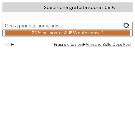
Skip
Spedizione gratuita sopra i 59 €
to
main
content.
Cerca prodotti, nomi, artisti..
30% sui poster & 15% sulle cornici*
▸
▸
Frasi e citazioni
Arrivano Belle Cose Poste