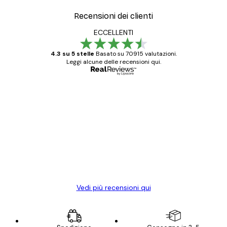
Recensioni dei clienti
ECCELLENTI
4.3 su 5 stelle
Basato su 70915 valutazioni.
Leggi alcune delle recensioni qui.
Acquirente verificato
recensioni
dei
Poster davvero bellissimi e di alta qualità!
clienti
Con queste fotografie il nostro spazio è
diventato ancora più bello! Vi ringrazio e
con piacere ho fatto un altro ordine!
15 mag
Elena A
Vedi più recensioni qui