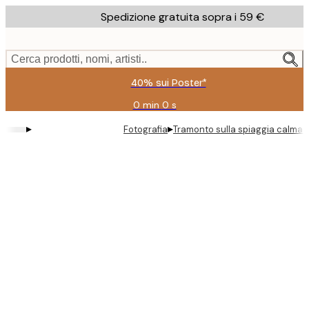
Skip
Spedizione gratuita sopra i 59 €
to
main
content.
Cerca prodotti, nomi, artisti..
40% sui Poster*
0 min
0 s
Valido
fino
▸
▸
Fotografia
Tramonto sulla spiaggia calma 
a:
2026-
08-
09