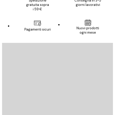
Spedizione
Consegna in 3-5
gratuita sopra
giorni lavorativi
i 59 €
Nuovi prodotti
Pagamenti sicuri
ogni mese
E-mail
INVIA
Store
Poster Store