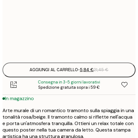
5
30x40 cm
2
8
50x70 cm
3
Frame
options
AGGIUNGI AL CARRELLO
-
5,84 €
21,45 €
Consegna in 3-5 giorni lavorativi
Spedizione gratuita sopra i 59 €
In magazzino
Arte murale di un romantico tramonto sulla spiaggia in una
tonalità rosa/beige. Il tramonto calmo si riflette nell'acqua
e porta un'atmosfera tranquilla. Ottieni un relax totale con
questo poster nella tua camera da letto. Questa stampa
artistica ha una struttura granulosa.