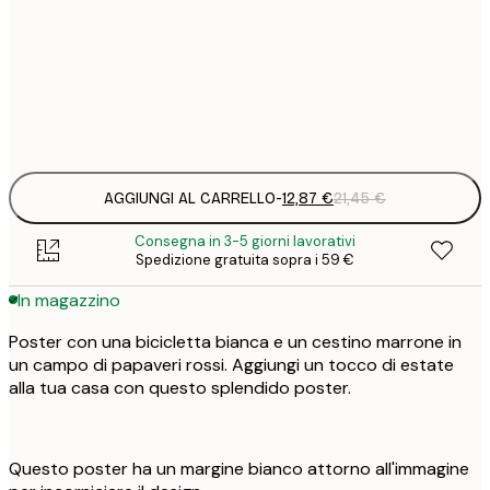
12
30x40 cm
2
Frame
options
AGGIUNGI AL CARRELLO
-
12,87 €
21,45 €
Consegna in 3-5 giorni lavorativi
Spedizione gratuita sopra i 59 €
In magazzino
Poster con una bicicletta bianca e un cestino marrone in
un campo di papaveri rossi. Aggiungi un tocco di estate
alla tua casa con questo splendido poster.
Questo poster ha un margine bianco attorno all'immagine