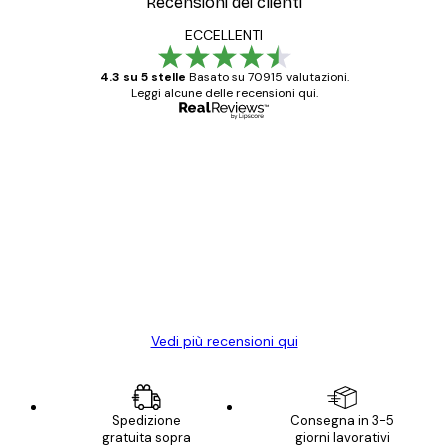
Recensioni dei clienti
ECCELLENTI
4.3 su 5 stelle
Basato su 70915 valutazioni.
Leggi alcune delle recensioni qui.
Acquirente verificato
recensioni
dei
Poster davvero bellissimi e di alta qualità!
clienti
Con queste fotografie il nostro spazio è
diventato ancora più bello! Vi ringrazio e
con piacere ho fatto un altro ordine!
15 mag
Elena A
Vedi più recensioni qui
Spedizione
Consegna in 3-5
gratuita sopra
giorni lavorativi