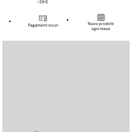
i 59 €
Nuovi prodotti
Pagamenti sicuri
ogni mese
E-mail
INVIA
Store
Poster Store
Servizio clienti