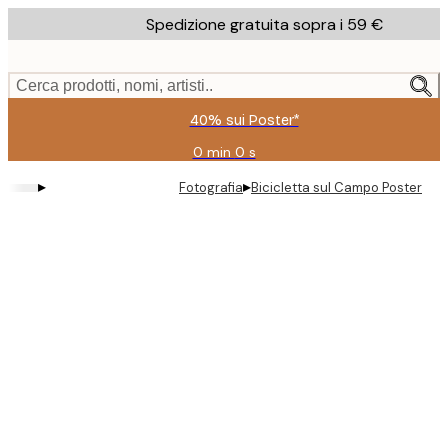
Skip
Spedizione gratuita sopra i 59 €
to
main
content.
Cerca prodotti, nomi, artisti..
40% sui Poster*
0 min
0 s
Valido
fino
▸
▸
Fotografia
Bicicletta sul Campo Poster
a:
2026-
08-
09