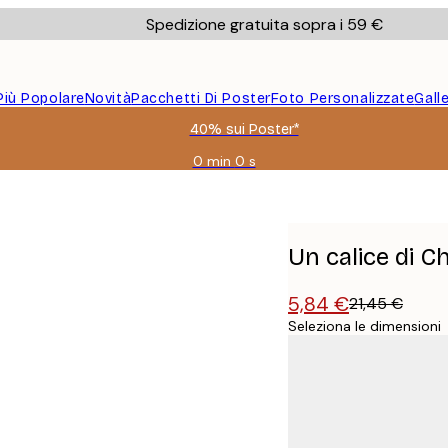
Spedizione gratuita sopra i 59 €
Più Popolare
Novità
Pacchetti Di Poster
Foto Personalizzate
Gall
40% sui Poster*
0 min
0 s
Valido
fino
a:
2026-
08-
Un calice di 
09
5,84 €
21,45 €
Seleziona le dimensioni