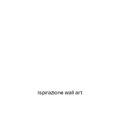
-40%*
Artful Lines No2 Poster
Da 12,87 €
21,45 €
Ispirazione wall art