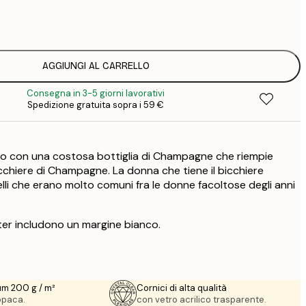
5
2
AGGIUNGI AL CARRELLO
Consegna in 3-5 giorni lavorativi
Spedizione gratuita sopra i 59 €
ro con una costosa bottiglia di Champagne che riempie
hiere di Champagne. La donna che tiene il bicchiere
elli che erano molto comuni fra le donne facoltose degli anni
ter includono un margine bianco.
um 200 g / m²
Cornici di alta qualità
 opaca.
con vetro acrilico trasparente.