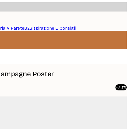
eria A Parete
B2B
Ispirazione E Consigli
Champagne Poster
-73%