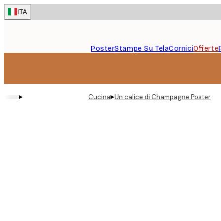
Skip
ITA
to
main
content.
Poster
Stampe Su Tela
Cornici
Offerte
▸
▸
Cucina
Un calice di Champagne Poster