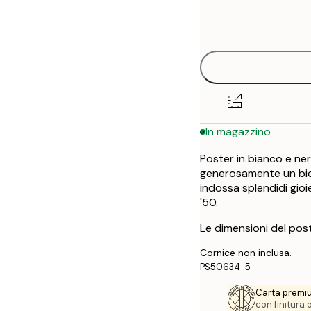
Frame
30x40 cm
options
In magazzino
Poster in bianco e ne
generosamente un bicc
indossa splendidi gioi
'50.
Le dimensioni del pos
Cornice non inclusa.
PS50634-5
Carta premi
con finitura