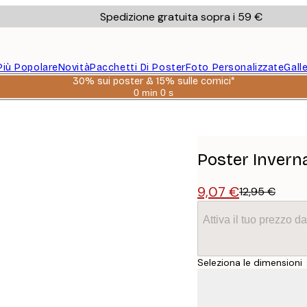
Spedizione gratuita sopra i 59 €
Più Popolare
Novità
Pacchetti Di Poster
Foto Personalizzate
Gall
30% sui poster & 15% sulle cornici*
0 min
0 s
Valido
fino
a:
2026-
08-
06
Poster Inverna
9,07 €
12,95 €
Attiva il tuo prezzo 
Seleziona le dimensioni