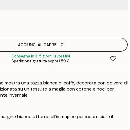
9
1
15
2
23
AGGIUNGI AL CARRELLO
3
Consegna in 3-5 giorni lavorativi
Spedizione gratuita sopra i 59 €
e mostra una tazza bianca di caffè, decorata con polvere di
izionata su un tessuto a maglia con cotone e noci per
nte invernale.
argine bianco attorno all'immagine per incorniciare il