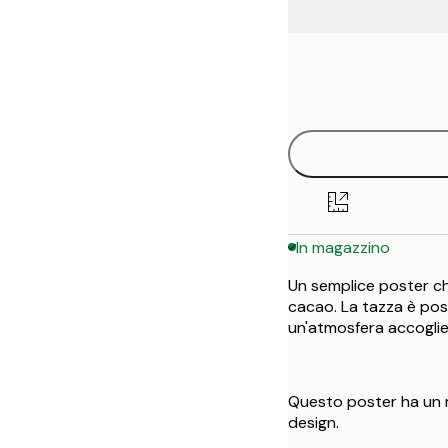
Frame
21x30 cm
options
30x40 cm
50x70 cm
In magazzino
Un semplice poster ch
cacao. La tazza è pos
un'atmosfera accoglie
Questo poster ha un m
design.