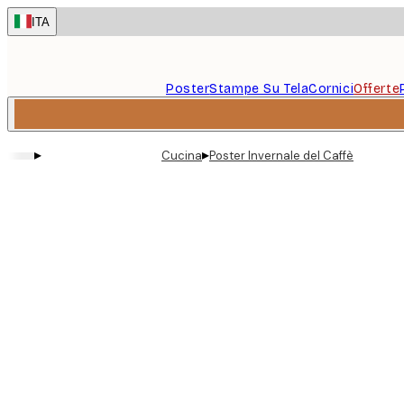
Skip
ITA
to
main
content.
Poster
Stampe Su Tela
Cornici
Offerte
▸
▸
Cucina
Poster Invernale del Caffè