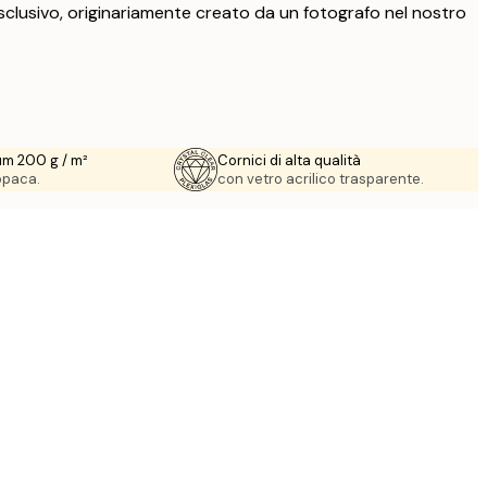
clusivo, originariamente creato da un fotografo nel nostro
um 200 g / m²
Cornici di alta qualità
 opaca.
con vetro acrilico trasparente.