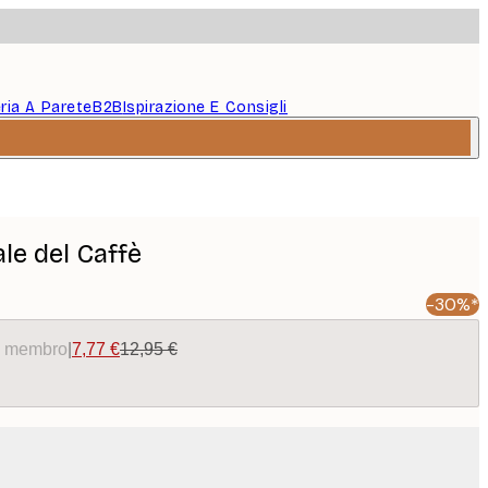
eria A Parete
B2B
Ispirazione E Consigli
le del Caffè
-30%*
da membro
|
7,77 €
12,95 €