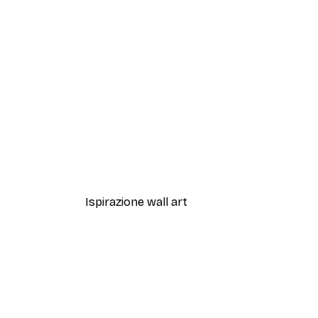
-30%*
Artful Lines No1 Poster
Da 15,02 €
21,45 €
Ispirazione wall art