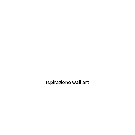
-30%*
i da Vino Sparsi Poster
Pomodorini Poster
Da 9,07 €
12,95 €
Ispirazione wall art