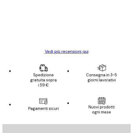
dei
Poster davvero bellissimi e di alta qualità!
clienti
Con queste fotografie il nostro spazio è
diventato ancora più bello! Vi ringrazio e
con piacere ho fatto un altro ordine!
15 mag
Elena A
Vedi più recensioni qui
Spedizione
Consegna in 3-5
gratuita sopra
giorni lavorativi
i 59 €
Nuovi prodotti
Pagamenti sicuri
ogni mese