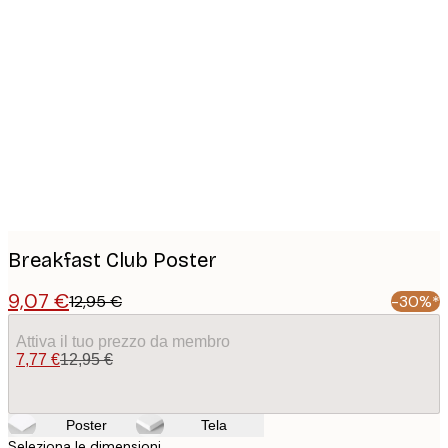
Product
images
Breakfast Club Poster
9,07 €
12,95 €
-30%*
Attiva il tuo prezzo da membro
7,77 €
12,95 €
Poster
Tela
Seleziona le dimensioni