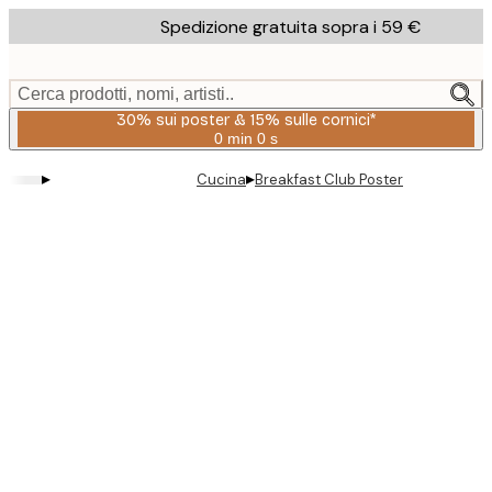
Skip
Spedizione gratuita sopra i 59 €
to
main
content.
Cerca prodotti, nomi, artisti..
30% sui poster & 15% sulle cornici*
0 min
0 s
Valido
fino
▸
▸
Cucina
Breakfast Club Poster
a:
2026-
08-
06