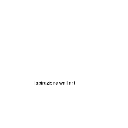
-40%*
Vista di Amalfi Poster
Da 7,77 €
12,95 €
Ispirazione wall art