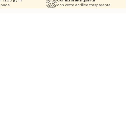
um 200 g / m²
Cornici di alta qualità
 opaca.
con vetro acrilico trasparente.