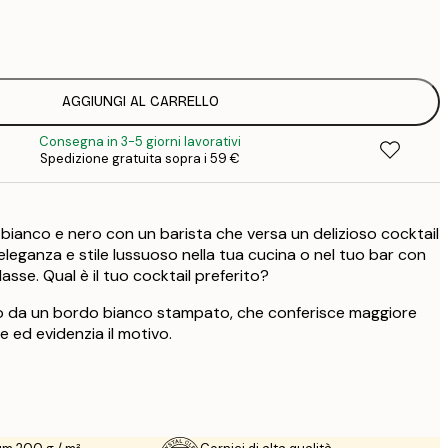
7
1
12
2
19
AGGIUNGI AL CARRELLO
3
Consegna in 3-5 giorni lavorativi
Spedizione gratuita sopra i 59 €
 bianco e nero con un barista che versa un delizioso cocktail
 eleganza e stile lussuoso nella tua cucina o nel tuo bar con
lasse. Qual è il tuo cocktail preferito?
ato da un bordo bianco stampato, che conferisce maggiore
e ed evidenzia il motivo.