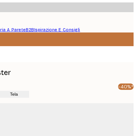
eria A Parete
B2B
Ispirazione E Consigli
ter
-40%*
Tela