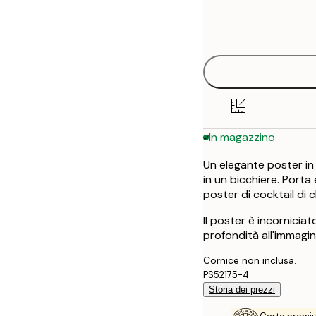
Frame
21x30 cm
options
30x40 cm
50x70 cm
In magazzino
Un elegante poster in
in un bicchiere. Porta
poster di cocktail di c
Il poster è incornici
profondità all'immagin
Cornice non inclusa.
PS52175-4
Storia dei prezzi