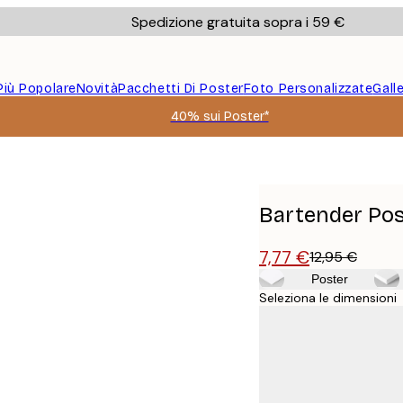
Spedizione gratuita sopra i 59 €
Più Popolare
Novità
Pacchetti Di Poster
Foto Personalizzate
Gall
40% sui Poster*
Bartender Pos
7,77 €
12,95 €
Poster
Seleziona le dimensioni