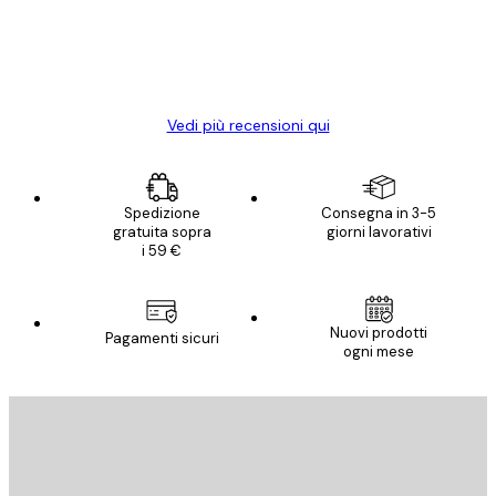
diventato ancora più bello! Vi ringrazio e
con piacere ho fatto un altro ordine!
15 mag
Elena A
Vedi più recensioni qui
Spedizione
Consegna in 3-5
gratuita sopra
giorni lavorativi
i 59 €
Nuovi prodotti
Pagamenti sicuri
ogni mese