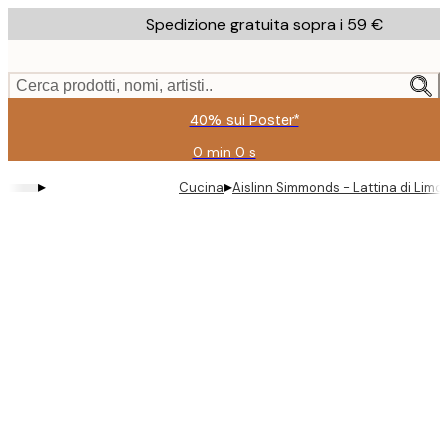
Skip
Spedizione gratuita sopra i 59 €
to
main
content.
Cerca prodotti, nomi, artisti..
40% sui Poster*
0 min
0 s
Valido
fino
▸
▸
Cucina
Aislinn Simmonds - Lattina di Limo
a:
2026-
08-
09