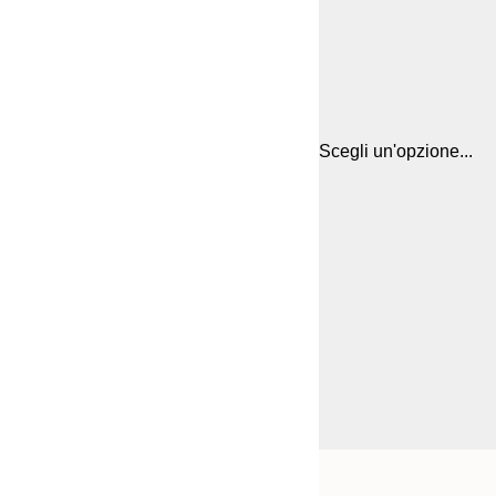
Scegli un'opzione...
Frame
21x30 cm