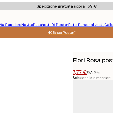
Spedizione gratuita sopra i 59 €
Più Popolare
Novità
Pacchetti Di Poster
Foto Personalizzate
Gall
40% sui Poster*
Fiori Rosa pos
7,77 €
12,95 €
Seleziona le dimensioni