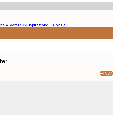
eria A Parete
B2B
Ispirazione E Consigli
ter
-40%*