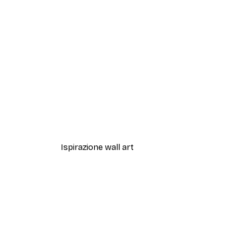
-40%*
Balcone a ringhiera Poster
Da 7,77 €
12,95 €
Ispirazione wall art