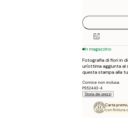
options
30x40 cm
50x70 cm
In magazzino
Fotografia di fiori in
un'ottima aggiunta al
questa stampa alla tua
Cornice non inclusa.
PS52443-4
Storia dei prezzi
Carta premi
con finitura