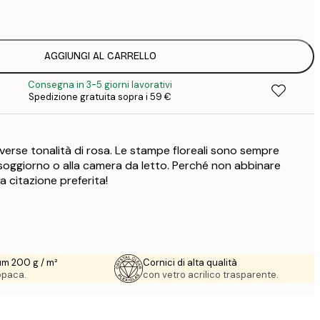
1
12
2
19
AGGIUNGI AL CARRELLO
3
Consegna in 3-5 giorni lavorativi
Spedizione gratuita sopra i 59 €
 diverse tonalità di rosa. Le stampe floreali sono sempre
 soggiorno o alla camera da letto. Perché non abbinare
 citazione preferita!
um 200 g / m²
Cornici di alta qualità
 opaca.
con vetro acrilico trasparente.