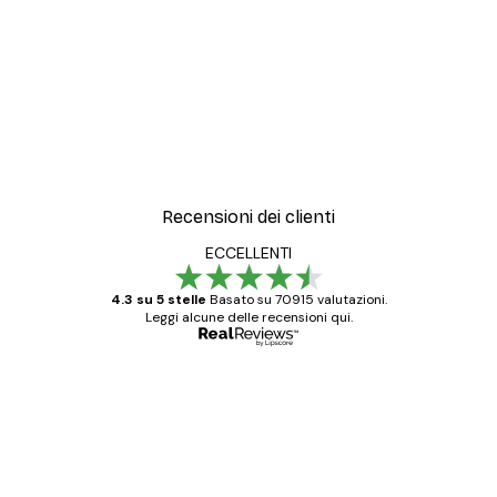
Recensioni dei clienti
ECCELLENTI
4.3 su 5 stelle
Basato su 70915 valutazioni.
Leggi alcune delle recensioni qui.
Acquirente verificato
recensioni
dei
Poster davvero bellissimi e di alta qualità!
clienti
Con queste fotografie il nostro spazio è
diventato ancora più bello! Vi ringrazio e
con piacere ho fatto un altro ordine!