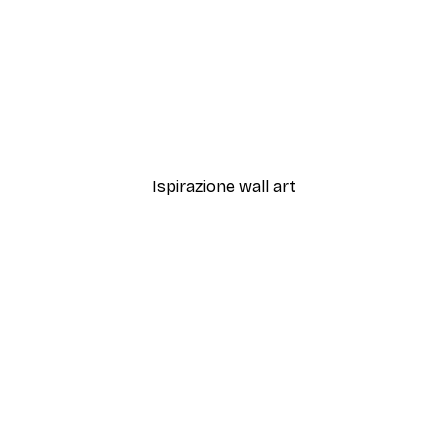
-40%*
ri in Fiore Poster
Semi Dente di Leone Post
Da 7,77 €
12,95 €
Ispirazione wall art