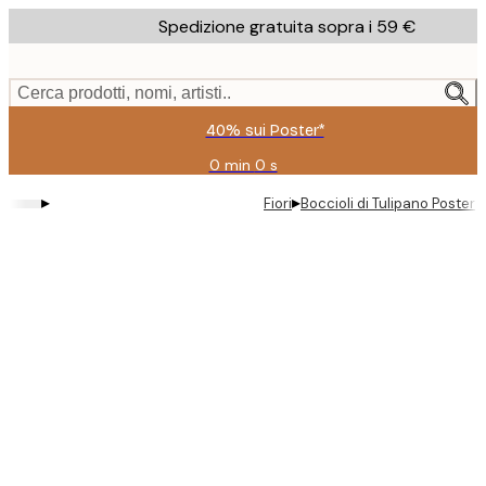
Skip
Spedizione gratuita sopra i 59 €
to
main
content.
Cerca prodotti, nomi, artisti..
40% sui Poster*
0 min
0 s
Valido
fino
▸
▸
Fiori
Boccioli di Tulipano Poster
a:
2026-
08-
09