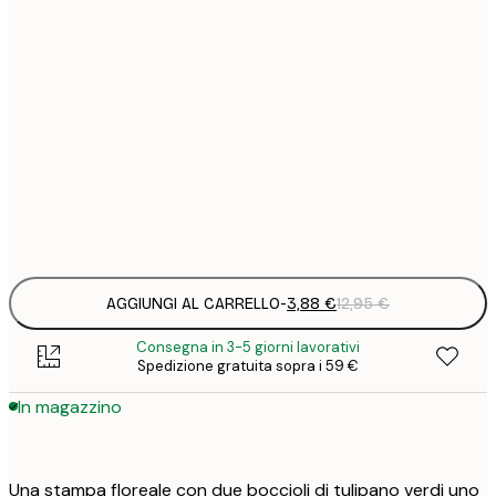
3
21x30 cm
1
5
30x40 cm
2
8
50x70 cm
3
Frame
options
AGGIUNGI AL CARRELLO
-
3,88 €
12,95 €
Consegna in 3-5 giorni lavorativi
Spedizione gratuita sopra i 59 €
In magazzino
Una stampa floreale con due boccioli di tulipano verdi uno