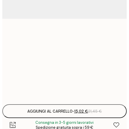
15
30x40 cm
2
19
40x50 cm
2
19
50x50 cm
2
30
70x100 cm
4
Frame
options
AGGIUNGI AL CARRELLO
-
15,02 €
21,45 €
Consegna in 3-5 giorni lavorativi
Spedizione gratuita sopra i 59 €