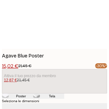
Product
images
Agave Blue Poster
15,02 €
21,45 €
-30%*
Attiva il tuo prezzo da membro
12,87 €
21,45 €
Poster
Tela
Seleziona le dimensioni