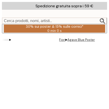
Skip
Spedizione gratuita sopra i 59 €
to
main
content.
Cerca prodotti, nomi, artisti..
30% sui poster & 15% sulle cornici*
0 min
0 s
Valido
fino
▸
▸
Fiori
Agave Blue Poster
a:
2026-
08-
06