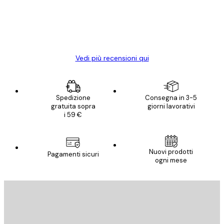
diventato ancora più bello! Vi ringrazio e
con piacere ho fatto un altro ordine!
15 mag
Elena A
Vedi più recensioni qui
Spedizione
Consegna in 3-5
gratuita sopra
giorni lavorativi
i 59 €
Nuovi prodotti
Pagamenti sicuri
ogni mese