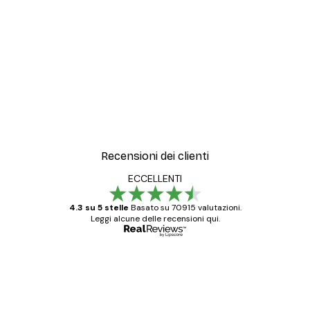
-70%
Outlet
Poster
Poster Blue Rose
Da 3,88 €
12,95 €
Recensioni dei clienti
ECCELLENTI
4.3 su 5 stelle
Basato su 70915 valutazioni.
Leggi alcune delle recensioni qui.
Acquirente verificato
recensioni
dei
Poster davvero bellissimi e di alta qualità!
clienti
Con queste fotografie il nostro spazio è