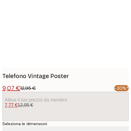
Product
images
Telefono Vintage Poster
9,07 €
12,95 €
-30%*
Attiva il tuo prezzo da membro
7,77 €
12,95 €
Seleziona le dimensioni