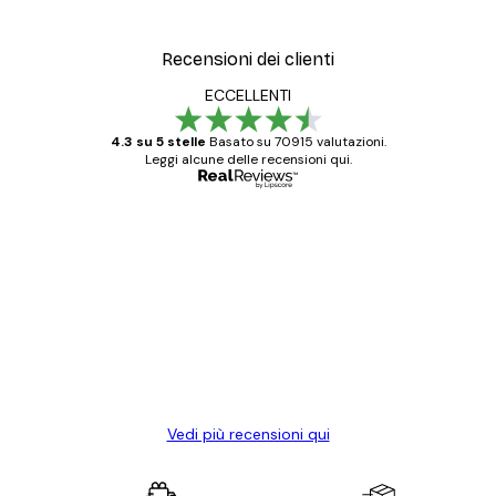
Recensioni dei clienti
ECCELLENTI
4.3 su 5 stelle
Basato su 70915 valutazioni.
Leggi alcune delle recensioni qui.
Acquirente verificato
recensioni
dei
Poster davvero bellissimi e di alta qualità!
clienti
Con queste fotografie il nostro spazio è
diventato ancora più bello! Vi ringrazio e
con piacere ho fatto un altro ordine!
15 mag
Elena A
Vedi più recensioni qui