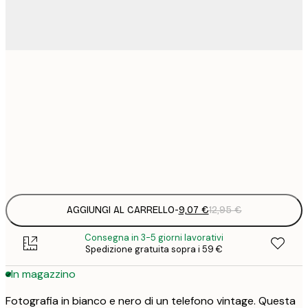
9
21x30 cm
1
15
30x40 cm
2
Frame
options
AGGIUNGI AL CARRELLO
-
9,07 €
12,95 €
Consegna in 3-5 giorni lavorativi
Spedizione gratuita sopra i 59 €
In magazzino
Fotografia in bianco e nero di un telefono vintage. Questa