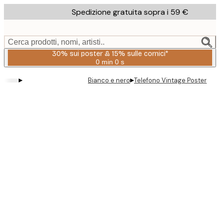
Skip
Spedizione gratuita sopra i 59 €
to
main
content.
Cerca prodotti, nomi, artisti..
30% sui poster & 15% sulle cornici*
0 min
0 s
Valido
fino
▸
▸
Bianco e nero
Telefono Vintage Poster
a:
2026-
08-
06