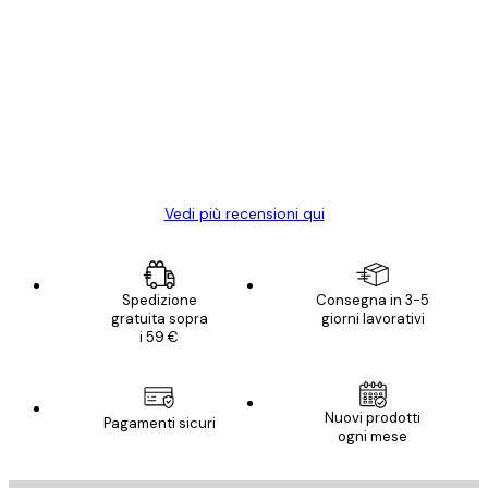
Acquirente verificato
recensioni
dei
Poster davvero bellissimi e di alta qualità!
clienti
Con queste fotografie il nostro spazio è
diventato ancora più bello! Vi ringrazio e
con piacere ho fatto un altro ordine!
15 mag
Elena A
Vedi più recensioni qui
Spedizione
Consegna in 3-5
gratuita sopra
giorni lavorativi
i 59 €
Nuovi prodotti
Pagamenti sicuri
ogni mese