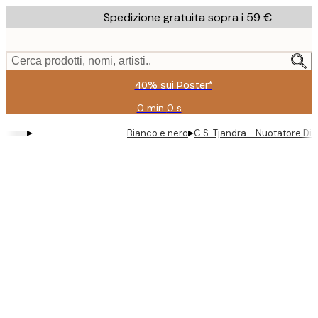
Skip
Spedizione gratuita sopra i 59 €
to
main
content.
Cerca prodotti, nomi, artisti..
40% sui Poster*
0 min
0 s
Valido
fino
▸
▸
Bianco e nero
C.S. Tjandra - Nuotatore Din
a:
2026-
08-
09