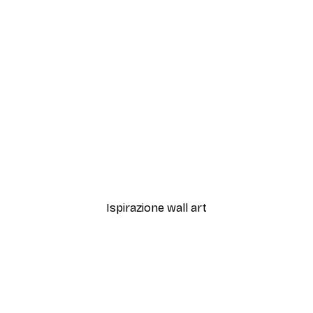
-40%*
o Riflesso nella Grotta Poster
Da 7,77 €
12,95 €
Ispirazione wall art