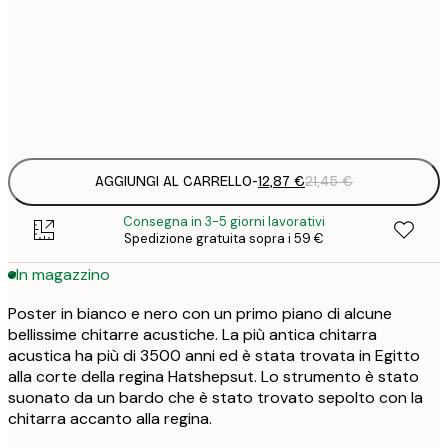
19
50x70 cm
3
Frame
options
AGGIUNGI AL CARRELLO
-
12,87 €
21,45 €
Consegna in 3-5 giorni lavorativi
Spedizione gratuita sopra i 59 €
In magazzino
Poster in bianco e nero con un primo piano di alcune
bellissime chitarre acustiche. La più antica chitarra
acustica ha più di 3500 anni ed è stata trovata in Egitto
alla corte della regina Hatshepsut. Lo strumento è stato
suonato da un bardo che è stato trovato sepolto con la
chitarra accanto alla regina.