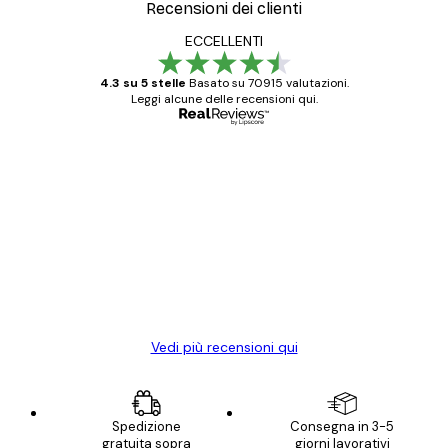
Recensioni dei clienti
ECCELLENTI
4.3 su 5 stelle
Basato su 70915 valutazioni.
Leggi alcune delle recensioni qui.
Acquirente verificato
recensioni
dei
Poster davvero bellissimi e di alta qualità!
clienti
Con queste fotografie il nostro spazio è
diventato ancora più bello! Vi ringrazio e
con piacere ho fatto un altro ordine!
15 mag
Elena A
Vedi più recensioni qui
Spedizione
Consegna in 3-5
gratuita sopra
giorni lavorativi