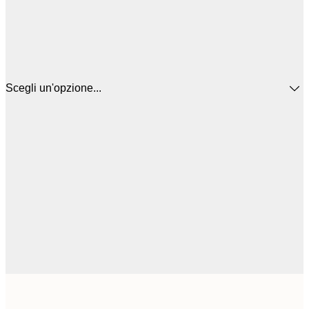
Scegli un'opzione...
12
30x40 cm
2