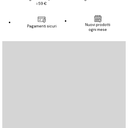
i 59 €
Nuovi prodotti
Pagamenti sicuri
ogni mese
E-mail
INVIA
Store
Poster Store
Servizio clienti