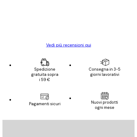
Poster davvero bellissimi e di alta qualità!
clienti
Con queste fotografie il nostro spazio è
diventato ancora più bello! Vi ringrazio e
con piacere ho fatto un altro ordine!
15 mag
Elena A
Vedi più recensioni qui
Spedizione
Consegna in 3-5
gratuita sopra
giorni lavorativi
i 59 €
Nuovi prodotti
Pagamenti sicuri
ogni mese