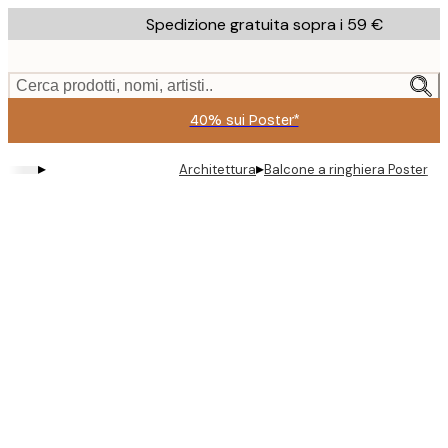
Skip
Spedizione gratuita sopra i 59 €
to
main
content.
Cerca prodotti, nomi, artisti..
40% sui Poster*
▸
▸
Architettura
Balcone a ringhiera Poster