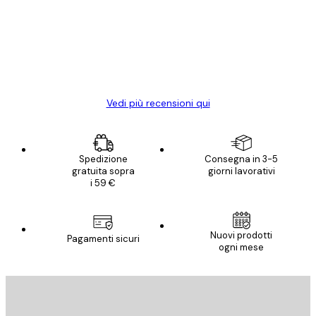
Poster davvero bellissimi e di alta qualità!
clienti
Con queste fotografie il nostro spazio è
diventato ancora più bello! Vi ringrazio e
con piacere ho fatto un altro ordine!
15 mag
Elena A
Vedi più recensioni qui
Spedizione
Consegna in 3-5
gratuita sopra
giorni lavorativi
i 59 €
Nuovi prodotti
Pagamenti sicuri
ogni mese