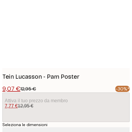
Product
images
Tein Lucasson - Pam Poster
9,07 €
12,95 €
-30%*
Attiva il tuo prezzo da membro
7,77 €
12,95 €
Seleziona le dimensioni