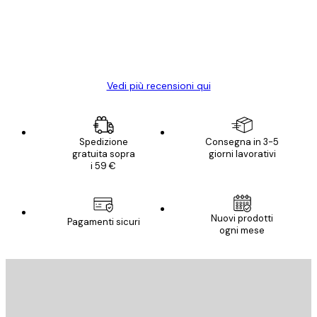
clienti
diventato ancora più bello! Vi ringrazio e
con piacere ho fatto un altro ordine!
15 mag
Elena A
Vedi più recensioni qui
Spedizione
Consegna in 3-5
gratuita sopra
giorni lavorativi
i 59 €
Nuovi prodotti
Pagamenti sicuri
ogni mese