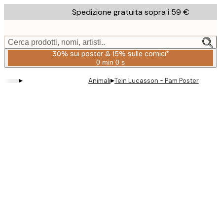
Skip
Spedizione gratuita sopra i 59 €
to
main
content.
Cerca prodotti, nomi, artisti..
30% sui poster & 15% sulle cornici*
0 min
0 s
Valido
fino
▸
▸
Animali
Tein Lucasson - Pam Poster
a:
2026-
08-
06