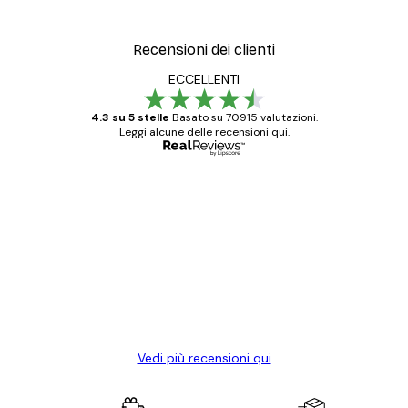
Recensioni dei clienti
ECCELLENTI
4.3 su 5 stelle
Basato su 70915 valutazioni.
Leggi alcune delle recensioni qui.
Acquirente verificato
recensioni
dei
Poster davvero bellissimi e di alta qualità!
clienti
Con queste fotografie il nostro spazio è
diventato ancora più bello! Vi ringrazio e
con piacere ho fatto un altro ordine!
15 mag
Elena A
Vedi più recensioni qui