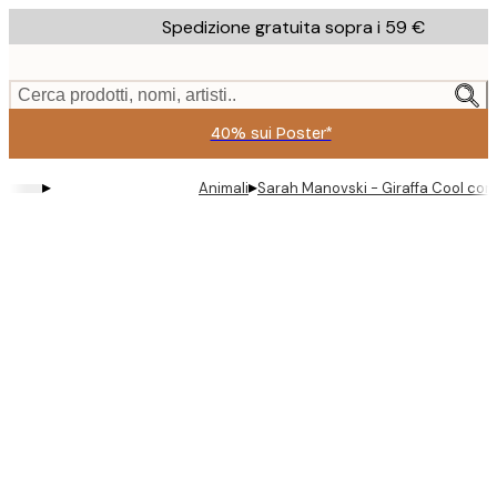
Skip
Spedizione gratuita sopra i 59 €
to
main
content.
Cerca prodotti, nomi, artisti..
40% sui Poster*
▸
▸
Animali
Sarah Manovski - Giraffa Cool con P