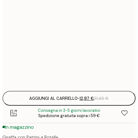
12
30x40 cm
2
19
50x70 cm
3
26
70x100 cm
4
64
100x150 cm
Frame
options
AGGIUNGI AL CARRELLO
-
12,87 €
21,45 €
Consegna in 3-5 giorni lavorativi
Spedizione gratuita sopra i 59 €
In magazzino
Giraffa con Pattini a Rotelle