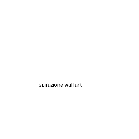
-40%*
Artful Lines No2 Poster
Da 12,87 €
21,45 €
Ispirazione wall art