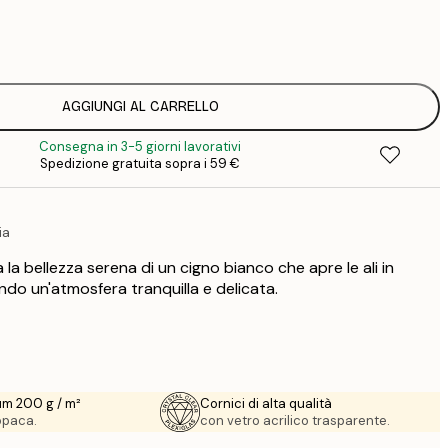
7
1
12
2
16
AGGIUNGI AL CARRELLO
2
Consegna in 3-5 giorni lavorativi
19
Spedizione gratuita sopra i 59 €
3
26
4
ia
64
la bellezza serena di un cigno bianco che apre le ali in
do un'atmosfera tranquilla e delicata.
um 200 g / m²
Cornici di alta qualità
 opaca.
con vetro acrilico trasparente.