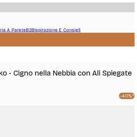
eria A Parete
B2B
Ispirazione E Consigli
 - Cigno nella Nebbia con Ali Spiegate
-40%*