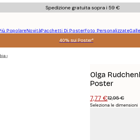
Spedizione gratuita sopra i 59 €
Più Popolare
Novità
Pacchetti Di Poster
Foto Personalizzate
Gall
40% sui Poster*
ia con Ali Spiegate Poster
Olga Rudchenko
Poster
7,77 €
12,95 €
Seleziona le dimensioni