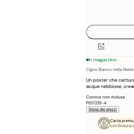
Frame
21x30 cm
options
30x40 cm
40x50 cm
50x70 cm
In magazzino
70x100 cm
Cigno Bianco nella Nebb
100x150 cm
Un poster che cattura 
acque nebbiose, crean
Cornice non inclusa.
PS57235-4
Storia dei prezzi
Carta premi
con finitura