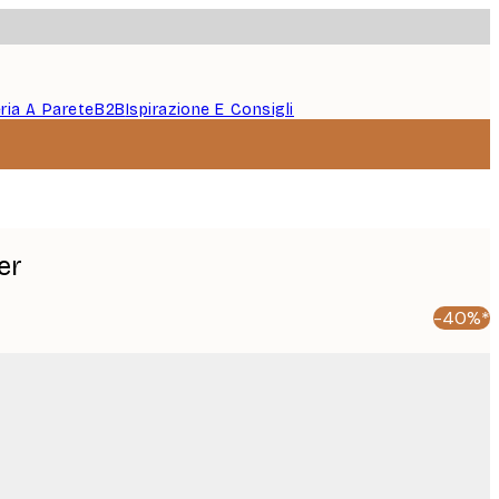
eria A Parete
B2B
Ispirazione E Consigli
er
-40%*