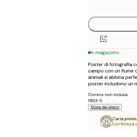
options
40x50 cm
50x50 cm
50x70 cm
In magazzino
70x100 cm
Poster di fotografia 
campo con un fiume d
animali si abbina perf
poster includono un 
Cornice non inclusa.
11853-5
Storia dei prezzi
Carta premi
con finitura