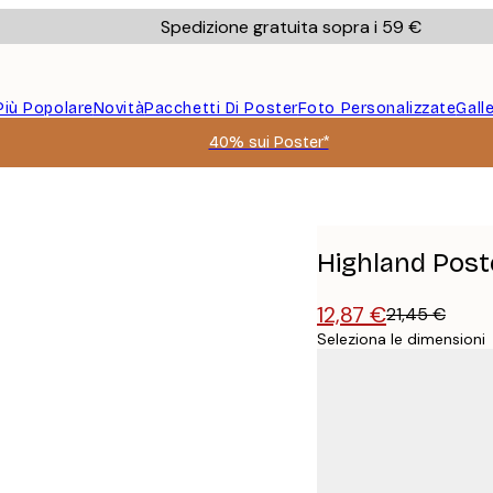
Spedizione gratuita sopra i 59 €
Più Popolare
Novità
Pacchetti Di Poster
Foto Personalizzate
Gall
40% sui Poster*
Highland Post
12,87 €
21,45 €
Seleziona le dimensioni