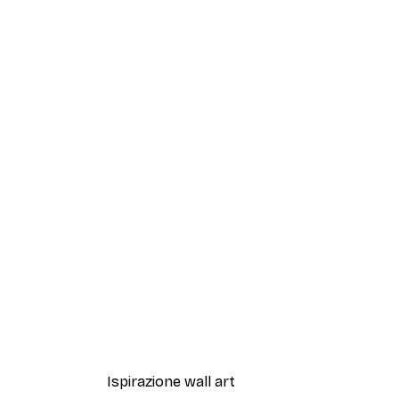
-40%*
Forest Sunrise Poster
Da 7,77 €
12,95 €
Ispirazione wall art