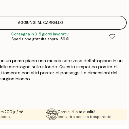
2
16
2
16
AGGIUNGI AL CARRELLO
2
Consegna in 3-5 giorni lavorativi
19
Spedizione gratuita sopra i 59 €
3
26
4
con un primo piano una mucca scozzese dell'altopiano in un
elle montagne sullo sfondo. Questo simpatico poster di
ettamente con altri poster di paesaggi. Le dimensioni del
margine bianco.
um 200 g / m²
Cornici di alta qualità
 opaca.
con vetro acrilico trasparente.