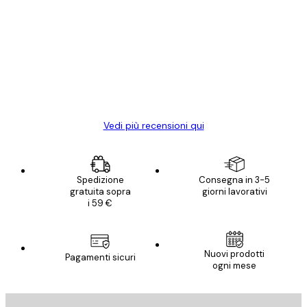
recensioni
dei
Poster davvero bellissimi e di alta qualità!
clienti
Con queste fotografie il nostro spazio è
diventato ancora più bello! Vi ringrazio e
con piacere ho fatto un altro ordine!
15 mag
Elena A
Vedi più recensioni qui
Spedizione
Consegna in 3-5
gratuita sopra
giorni lavorativi
i 59 €
Nuovi prodotti
Pagamenti sicuri
ogni mese