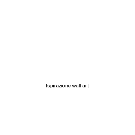
-40%*
Campo di Margherite Pos
Da 7,77 €
12,95 €
Ispirazione wall art