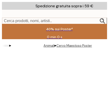
Skip
Spedizione gratuita sopra i 59 €
to
main
content.
Cerca prodotti, nomi, artisti..
40% sui Poster*
0 min
0 s
Valido
fino
▸
▸
Animali
Cervo Maestoso Poster
a:
2026-
08-
09