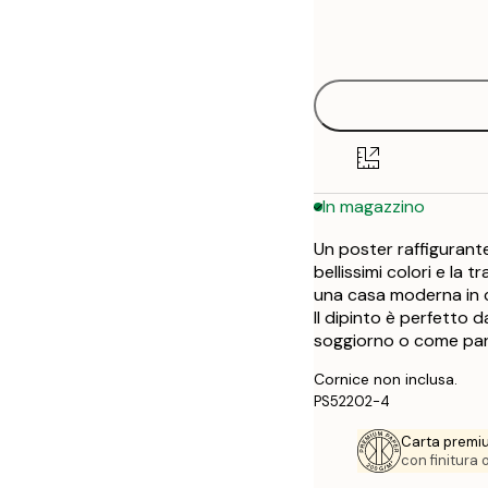
Frame
21x30 cm
options
30x40 cm
50x70 cm
In magazzino
Un poster raffigurante
bellissimi colori e la
una casa moderna in c
Il dipinto è perfetto
soggiorno o come parte
Cornice non inclusa.
PS52202-4
Carta premi
con finitura