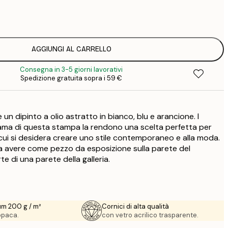
3
1
5
2
8
AGGIUNGI AL CARRELLO
3
Consegna in 3-5 giorni lavorativi
Spedizione gratuita sopra i 59 €
 un dipinto a olio astratto in bianco, blu e arancione. I
 trama di questa stampa la rendono una scelta perfetta per
ui si desidera creare uno stile contemporaneo e alla moda.
 da avere come pezzo da esposizione sulla parete del
 di una parete della galleria.
um 200 g / m²
Cornici di alta qualità
 opaca.
con vetro acrilico trasparente.