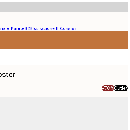
eria A Parete
B2B
Ispirazione E Consigli
oster
-70%
Outlet