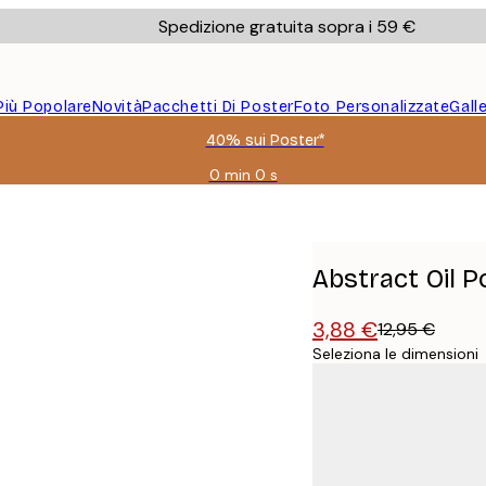
Spedizione gratuita sopra i 59 €
Più Popolare
Novità
Pacchetti Di Poster
Foto Personalizzate
Gall
40% sui Poster*
0 min
0 s
Valido
fino
a:
2026-
08-
Abstract Oil P
09
3,88 €
12,95 €
Seleziona le dimensioni