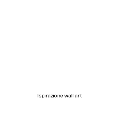
-40%*
Magnolia Beige Poster
Da 7,77 €
12,95 €
Ispirazione wall art