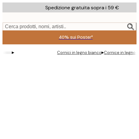
Skip
Spedizione gratuita sopra i 59 €
to
main
content.
Cerca prodotti, nomi, artisti..
40% sui Poster*
▸
▸
Cornici in legno bianco
Cornice in legno 