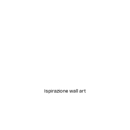
-40%*
o2 Poster
Magnolia Beige Poster
Da 7,77 €
12,95 €
Ispirazione wall art