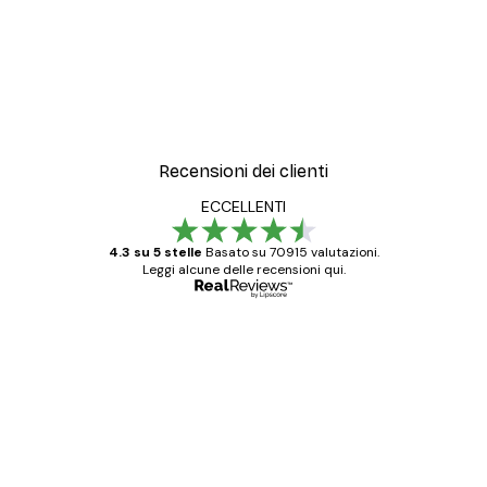
ORIZZONTALE CHE IN VERTICALE
I ganci flessibili in metallo ed il peso minimo del
telaio rendono le sospensioni facili ed agevoli,
sia in orizzontale che in verticale.
Recensioni dei clienti
ECCELLENTI
4.3 su 5 stelle
Basato su 70915 valutazioni.
Leggi alcune delle recensioni qui.
Acquirente verificato
recensioni
dei
Poster davvero bellissimi e di alta qualità!
clienti
Con queste fotografie il nostro spazio è
diventato ancora più bello! Vi ringrazio e
con piacere ho fatto un altro ordine!
15 mag
Elena A