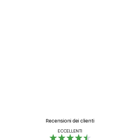
UNA SOSPENSIONE FACILE, SIA IN
ORIZZONTALE CHE IN VERTICALE
I ganci flessibili in metallo ed il peso minimo del
telaio rendono le sospensioni facili ed agevoli,
sia in orizzontale che in verticale.
Recensioni dei clienti
ECCELLENTI