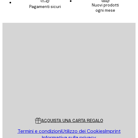
Nuovi prodotti
Pagamenti sicuri
ogni mese
E-mail
INVIA
Store
Poster Store
Servizio clienti
ACQUISTA UNA CARTA REGALO
Termini e condizioni
Utilizzo dei Cookies
Imprint
Informativa sulla privacy