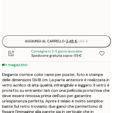
3
5
16
3
AGGIUNGI AL CARRELLO
-
3,48 €
7,95 €
Consegna in 3-5 giorni lavorativi
Spedizione gratuita sopra i 59 €
In magazzino
Elegante cornice color rame per poster, foto e stampe
delle dimensioni 13x18 cm. La parte anteriore è realizzata in
vetro acrilico di alta qualità, infrangibile e leggero. Il vetro è
protetto su entrambi i lati con una pellicola protettiva che
deve essere rimossa prima dell'uso per garantire
un'esperienza perfetta. Aprire il telaio è molto semplice:
baste Sul retro troviamo due ganci che permettono di
fissare l'immagine alla parete sia in verticale che in