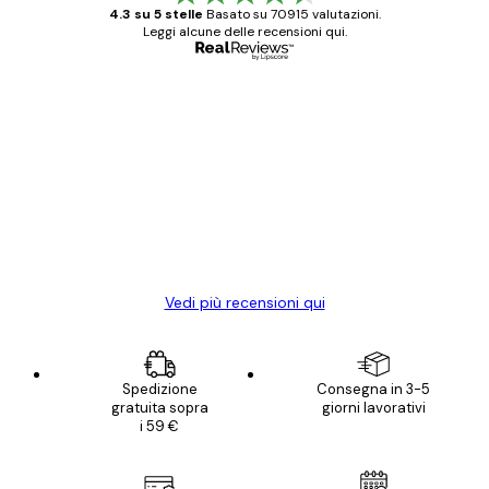
4.3 su 5 stelle
Basato su 70915 valutazioni.
Leggi alcune delle recensioni qui.
Acquirente verificato
recensioni
dei
Poster davvero bellissimi e di alta qualità!
clienti
Con queste fotografie il nostro spazio è
diventato ancora più bello! Vi ringrazio e
con piacere ho fatto un altro ordine!
15 mag
Elena A
Vedi più recensioni qui
Spedizione
Consegna in 3-5
gratuita sopra
giorni lavorativi
i 59 €