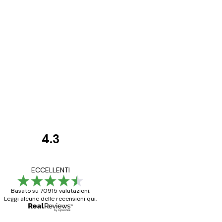
4.3
recensioni
dei
Poster davvero bellis
ECCELLENTI
clienti
ho fatto un altro ord
Basato su 70915 valutazioni.
Leggi alcune delle recensioni qui.
15 mag
Elena A