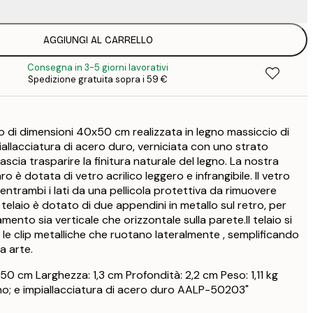
AGGIUNGI AL CARRELLO
6
Consegna in 3-5 giorni lavorativi
11
Spedizione gratuita sopra i 59 €
22
2
o di dimensioni 40x50 cm realizzata in legno massiccio di
31
iallacciatura di acero duro, verniciata con uno strato
3
scia trasparire la finitura naturale del legno. La nostra
31
ro è dotata di vetro acrilico leggero e infrangibile. Il vetro
3
 entrambi i lati da una pellicola protettiva da rimuovere
38
telaio è dotato di due appendini in metallo sul retro, per
4
mento sia verticale che orizzontale sulla parete.Il telaio si
52
 le clip metalliche che ruotano lateralmente , semplificando
6
a arte.
50 cm Larghezza: 1,3 cm Profondità: 2,2 cm Peso: 1,11 kg
ino; e impiallacciatura di acero duro AALP-50203"