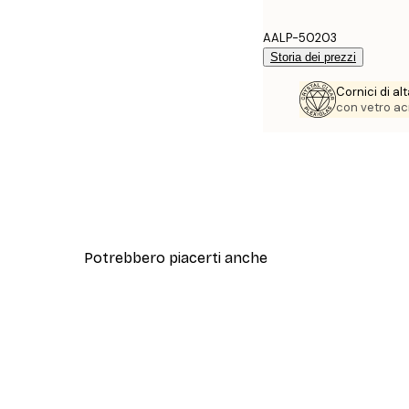
AALP-50203
Storia dei prezzi
Cornici di al
con vetro acr
Potrebbero piacerti anche