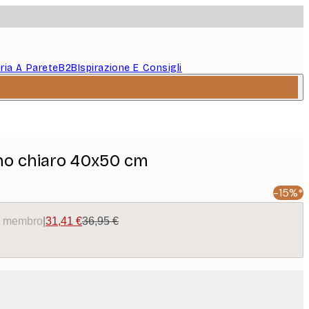
eria A Parete
B2B
Ispirazione E Consigli
gno chiaro 40x50 cm
-15%*
da membro
|
31,41 €
36,95 €