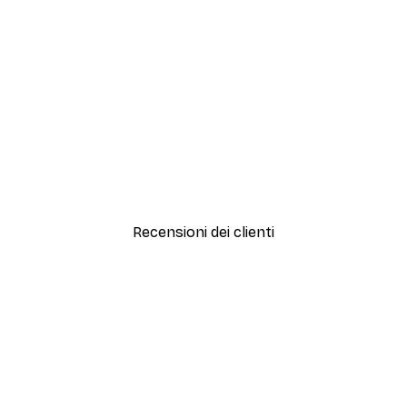
-30%*
TauDalPoi - Passeggiata Spazi
Da 9,07 €
12,95 €
Recensioni dei clienti
simi e di alta qualità! Con queste fotografie il nostro spazio è diventato 
ine!