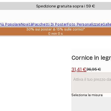
Spedizione gratuita sopra i 59 €
Più Popolare
Novità
Pacchetti Di Poster
Foto Personalizzate
Gall
30% sui poster & 15% sulle cornici*
0 min
0 s
Valido
fino
a:
2026-
08-
06
Cornice in le
31,41 €
36,95 €
Attiva il tuo prezzo 
Seleziona la misura