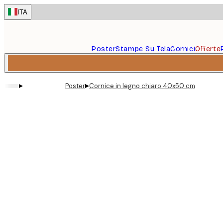
Skip
ITA
to
main
content.
Poster
Stampe Su Tela
Cornici
Offerte
▸
▸
Poster
Cornice in legno chiaro 40x50 cm