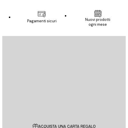
Nuovi prodotti
Pagamenti sicuri
ogni mese
E-mail
INVIA
Store
Poster Store
Servizio clienti
ACQUISTA UNA CARTA REGALO