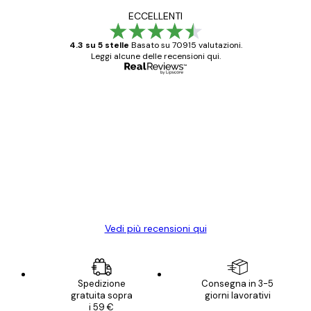
ECCELLENTI
4.3 su 5 stelle
Basato su 70915 valutazioni.
Leggi alcune delle recensioni qui.
Acquirente verificato
recensioni
dei
Poster davvero bellissimi e di alta qualità!
clienti
Con queste fotografie il nostro spazio è
diventato ancora più bello! Vi ringrazio e
con piacere ho fatto un altro ordine!
15 mag
Elena A
Vedi più recensioni qui
Spedizione
Consegna in 3-5
gratuita sopra
giorni lavorativi
i 59 €