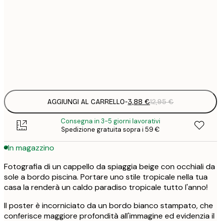
3
21x30 cm
1
5
30x40 cm
2
Frame
options
AGGIUNGI AL CARRELLO
-
3,88 €
12,95 €
Consegna in 3-5 giorni lavorativi
Spedizione gratuita sopra i 59 €
In magazzino
Fotografia di un cappello da spiaggia beige con occhiali da
sole a bordo piscina. Portare uno stile tropicale nella tua
casa la renderà un caldo paradiso tropicale tutto l'anno!
Il poster è incorniciato da un bordo bianco stampato, che
conferisce maggiore profondità all'immagine ed evidenzia il