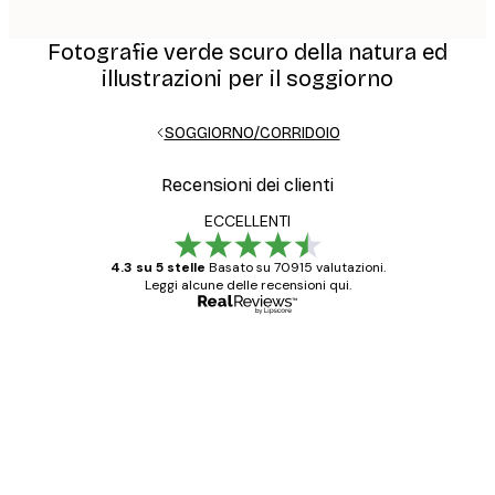
Fotografie verde scuro della natura ed
illustrazioni per il soggiorno
SOGGIORNO/CORRIDOIO
Recensioni dei clienti
ECCELLENTI
4.3 su 5 stelle
Basato su 70915 valutazioni.
Leggi alcune delle recensioni qui.
Acquirente verificato
recensioni
dei
Poster davvero bellissimi e di alta qualità!
clienti
Con queste fotografie il nostro spazio è
diventato ancora più bello! Vi ringrazio e
con piacere ho fatto un altro ordine!
15 mag