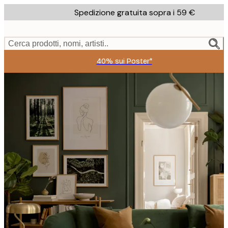
Skip
Spedizione gratuita sopra i 59 €
to
main
content.
Cerca prodotti, nomi, artisti..
40% sui Poster*