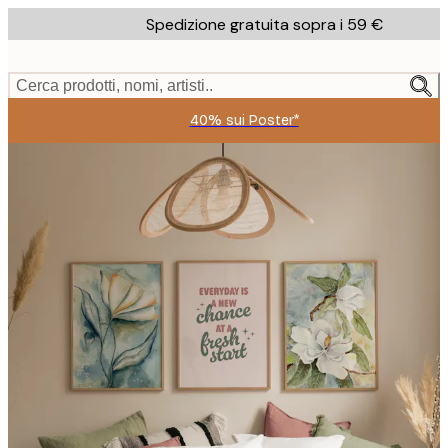
Skip
Spedizione gratuita sopra i 59 €
to
main
content.
Cerca prodotti, nomi, artisti..
40% sui Poster*