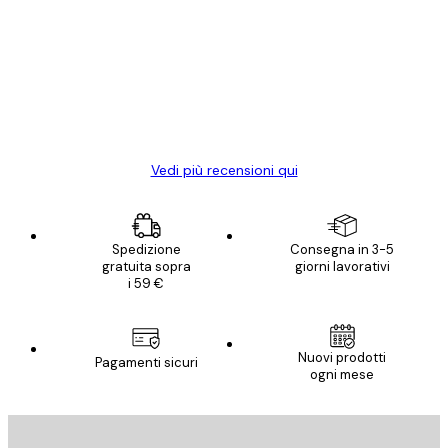
dei
Poster davvero bellissimi e di alta qualità!
clienti
Con queste fotografie il nostro spazio è
diventato ancora più bello! Vi ringrazio e
con piacere ho fatto un altro ordine!
15 mag
Elena A
Vedi più recensioni qui
Spedizione
Consegna in 3-5
gratuita sopra
giorni lavorativi
i 59 €
Nuovi prodotti
Pagamenti sicuri
ogni mese