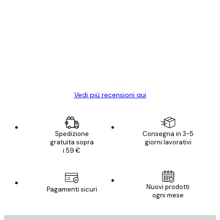
Acquirente verificato
recensioni
dei
Poster davvero bellissimi e di alta qualità!
clienti
Con queste fotografie il nostro spazio è
diventato ancora più bello! Vi ringrazio e
con piacere ho fatto un altro ordine!
15 mag
Elena A
Vedi più recensioni qui
Spedizione
Consegna in 3-5
gratuita sopra
giorni lavorativi
i 59 €
Nuovi prodotti
Pagamenti sicuri
ogni mese