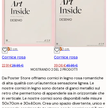
-15%*
30x40 cm
-15%*
50x70 cm
Cornice rosa
Cornice rosa
22,91 €
26,95 €
39,06 €
45,95 €
MOSTRANDO 2 DEL 2 PRODOTTI
Da Poster Store offriamo cornici in legno rosa romantiche
di alta qualità con un'autentica sensazione lignea. Le
nostre cornici in legno sono dotate di ganci metallici sul
retro che permettono di appenderle sia in orizzontale che
in verticale. Le nostre cornici sono disponibili nelle misure
50x70cm e 30x40cm. Crea uno spazio divertente, unico e