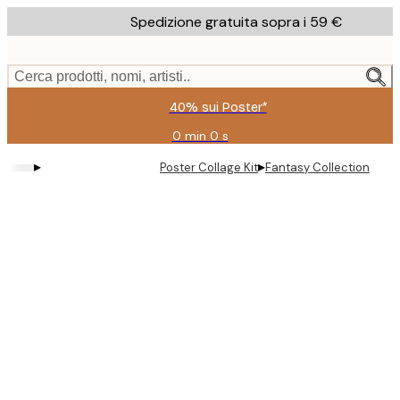
Skip
Spedizione gratuita sopra i 59 €
to
main
content.
Cerca prodotti, nomi, artisti..
40% sui Poster*
0 min
0 s
Valido
fino
▸
▸
Poster Collage Kit
Fantasy Collection
a:
2026-
08-
09