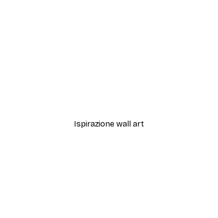
-40%*
Aura Sunrise Poster
Da 12,87 €
21,45 €
Ispirazione wall art