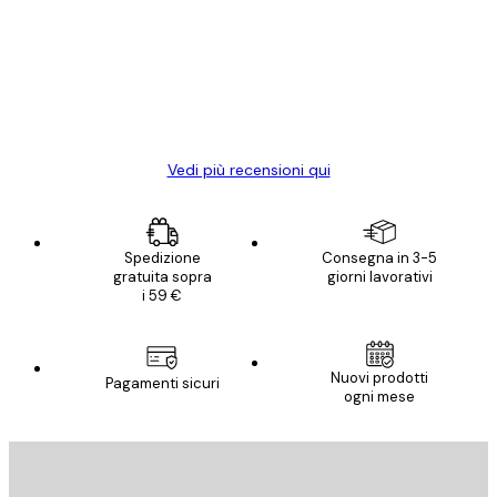
dei
Poster davvero bellissimi e di alta qualità!
clienti
Con queste fotografie il nostro spazio è
diventato ancora più bello! Vi ringrazio e
con piacere ho fatto un altro ordine!
15 mag
Elena A
Vedi più recensioni qui
Spedizione
Consegna in 3-5
gratuita sopra
giorni lavorativi
i 59 €
Nuovi prodotti
Pagamenti sicuri
ogni mese