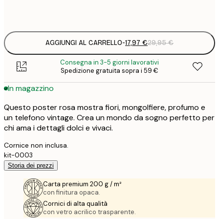
17
ONE SIZE
2
AGGIUNGI AL CARRELLO
-
17,97 €
29,95 €
Consegna in 3-5 giorni lavorativi
Spedizione gratuita sopra i 59 €
In magazzino
Questo poster rosa mostra fiori, mongolfiere, profumo e
un telefono vintage. Crea un mondo da sogno perfetto per
chi ama i dettagli dolci e vivaci.
Cornice non inclusa.
kit-0003
Storia dei prezzi
Carta premium 200 g / m²
con finitura opaca.
Cornici di alta qualità
con vetro acrilico trasparente.