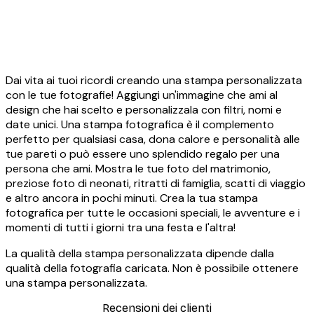
Mono
Sof
Da 19,96 €
24,95 €
Da 
-20%*
-20
Dai vita ai tuoi ricordi creando una stampa personalizzata
con le tue fotografie! Aggiungi un'immagine che ami al
design che hai scelto e personalizzala con filtri, nomi e
date unici. Una stampa fotografica è il complemento
perfetto per qualsiasi casa, dona calore e personalità alle
tue pareti o può essere uno splendido regalo per una
persona che ami. Mostra le tue foto del matrimonio,
preziose foto di neonati, ritratti di famiglia, scatti di viaggio
e altro ancora in pochi minuti. Crea la tua stampa
fotografica per tutte le occasioni speciali, le avventure e i
momenti di tutti i giorni tra una festa e l'altra!
La qualità della stampa personalizzata dipende dalla
qualità della fotografia caricata. Non è possibile ottenere
una stampa personalizzata.
Recensioni dei clienti