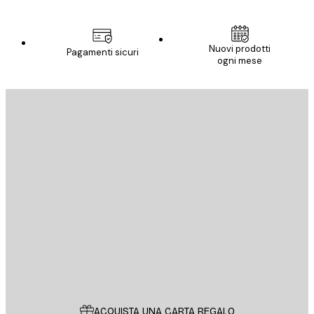
Nuovi prodotti
Pagamenti sicuri
ogni mese
E-mail
INVIA
Store
Poster Store
Servizio clienti
ACQUISTA UNA CARTA REGALO