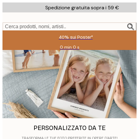
Skip
Spedizione gratuita sopra i 59 €
to
main
content.
Cerca prodotti, nomi, artisti..
40% sui Poster*
0 min
0 s
Valido
fino
a:
2026-
08-
09
PERSONALIZZATO DA TE
TRASFORMA LE TUE FOTO PREFERITE IN OPERE D'ARTE!