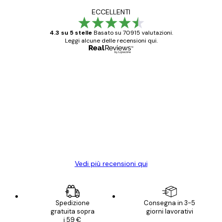
ECCELLENTI
4.3 su 5 stelle
Basato su 70915 valutazioni.
Leggi alcune delle recensioni qui.
Acquirente verificato
recensioni
dei
Poster davvero bellissimi e di alta qualità!
clienti
Con queste fotografie il nostro spazio è
diventato ancora più bello! Vi ringrazio e
con piacere ho fatto un altro ordine!
15 mag
Elena A
Vedi più recensioni qui
Spedizione
Consegna in 3-5
gratuita sopra
giorni lavorativi
i 59 €